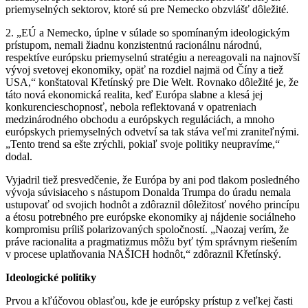
priemyselných sektorov, ktoré sú pre Nemecko obzvlášť dôležité.
2. „EÚ a Nemecko, úplne v súlade so spomínaným ideologickým
prístupom, nemali žiadnu konzistentnú racionálnu národnú,
respektíve európsku priemyselnú stratégiu a nereagovali na najnovší
vývoj svetovej ekonomiky, opäť na rozdiel najmä od Číny a tiež
USA,“ konštatoval Křetínský pre Die Welt. Rovnako dôležité je, že
táto nová ekonomická realita, keď Európa slabne a klesá jej
konkurencieschopnosť, nebola reflektovaná v opatreniach
medzinárodného obchodu a európskych reguláciách, a mnoho
európskych priemyselných odvetví sa tak stáva veľmi zraniteľnými.
„Tento trend sa ešte zrýchli, pokiaľ svoje politiky neupravíme,“
dodal.
Vyjadril tiež presvedčenie, že Európa by ani pod tlakom posledného
vývoja súvisiaceho s nástupom Donalda Trumpa do úradu nemala
ustupovať od svojich hodnôt a zdôraznil dôležitosť nového princípu
a étosu potrebného pre európske ekonomiky aj nájdenie sociálneho
kompromisu príliš polarizovaných spoločností. „Naozaj verím, že
práve racionalita a pragmatizmus môžu byť tým správnym riešením
v procese uplatňovania NAŠICH hodnôt,“ zdôraznil Křetínský.
Ideologické politiky
Prvou a kľúčovou oblasťou, kde je európsky prístup z veľkej časti