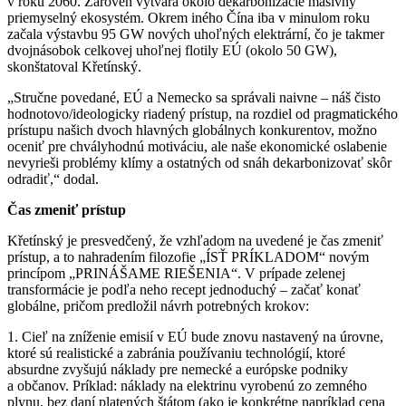
v roku 2060. Zároveň vytvára okolo dekarbonizácie masívny
priemyselný ekosystém. Okrem iného Čína iba v minulom roku
začala výstavbu 95 GW nových uhoľných elektrární, čo je takmer
dvojnásobok celkovej uhoľnej flotily EÚ (okolo 50 GW),
skonštatoval Křetínský.
„Stručne povedané, EÚ a Nemecko sa správali naivne – náš čisto
hodnotovo/ideologicky riadený prístup, na rozdiel od pragmatického
prístupu našich dvoch hlavných globálnych konkurentov, možno
oceniť pre chvályhodnú motiváciu, ale naše ekonomické oslabenie
nevyrieši problémy klímy a ostatných od snáh dekarbonizovať skôr
odradiť,“ dodal.
Čas zmeniť prístup
Křetínský je presvedčený, že vzhľadom na uvedené je čas zmeniť
prístup, a to nahradením filozofie „ÍSŤ PRÍKLADOM“ novým
princípom „PRINÁŠAME RIEŠENIA“. V prípade zelenej
transformácie je podľa neho recept jednoduchý – začať konať
globálne, pričom predložil návrh potrebných krokov:
1. Cieľ na zníženie emisií v EÚ bude znovu nastavený na úrovne,
ktoré sú realistické a zabránia používaniu technológií, ktoré
absurdne zvyšujú náklady pre nemecké a európske podniky
a občanov. Príklad: náklady na elektrinu vyrobenú zo zemného
plynu, bez daní platených štátom (ako je konkrétne napríklad cena