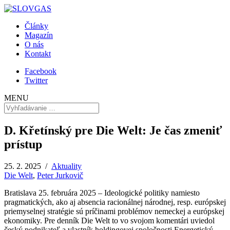
Články
Magazín
O nás
Kontakt
Facebook
Twitter
MENU
D. Křetínský pre Die Welt: Je čas zmeniť
prístup
25. 2. 2025 /
Aktuality
Die Welt
,
Peter Jurkovič
Bratislava 25. februára 2025 – Ideologické politiky namiesto
pragmatických, ako aj absencia racionálnej národnej, resp. európskej
priemyselnej stratégie sú príčinami problémov nemeckej a európskej
ekonomiky. Pre denník Die Welt to vo svojom komentári uviedol
český podnikateľ a vlastník holdingovej spoločnosti Energetický