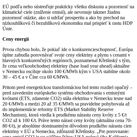
EÚ podľa neho sústreďuje prakticky všetku diskusiu a pozornosť na
klimatické ciele (zníženie emisií), ale nevenuje takmer žiadnu
pozornosť otázke, ako si udržať prosperitu a ako by prechod na
nízkouhlíkovú či bezuhlíkovú ekonomiku mal prispieť k rastu HDP
Únie.
Ceny energií
Prvou chybou bolo, že pokiaľ ide o konkurencieschopnosť, Európa
úplne zabudla porovnávať svoje ceny elektriny a plynu s cenami v
hlavných konkurenčných regiónoch, poznamenal Křetínský s tým,
že cena veľkoobchodnej elektriny (base load year ahead) aktuálne
v Nemecku osciluje okolo 100 €/MWh kým v USA stabilne okolo
30 – 45 € a v Číne cca 60 €/MWh.
Pritom pred energetickou transformáciou bol tento rozdiel opačný –
pred zavedením európskeho systému obchodovania s emisnými
kvótami (ETS, zdanenie CO2) stála elektrina v Nemecku tesne nad
20 €/MWh a medzi 20 až 35 €/MWh sa pravidelne pohybovala až
do implementácie reformy ETS (Market Stability Reserve
Mechanism), ktorá viedla k prudkému nárastu ceny kvóty z 5 €/t
CO2 až k 100 €/t. Práve tento nárast ceny kvóty (aktuálna cena 70-
80 €/t), je absolútne dominantným dôvodom prudkého nárastu cien
elektriny v EÚ a Nemecku, zdôraznil Křetínsky. „Pre porovnanie:
cena emisií CO2 je vo väčšine štátov USA nulová (iba Kalifornia