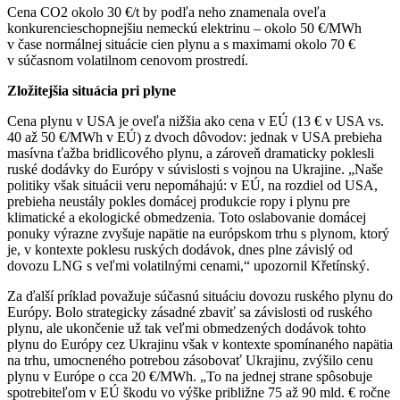
Cena CO2 okolo 30 €/t by podľa neho znamenala oveľa
konkurencieschopnejšiu nemeckú elektrinu – okolo 50 €/MWh
v čase normálnej situácie cien plynu a s maximami okolo 70 €
v súčasnom volatilnom cenovom prostredí.
Zložitejšia situácia pri plyne
Cena plynu v USA je oveľa nižšia ako cena v EÚ (13 € v USA vs.
40 až 50 €/MWh v EÚ) z dvoch dôvodov: jednak v USA prebieha
masívna ťažba bridlicového plynu, a zároveň dramaticky poklesli
ruské dodávky do Európy v súvislosti s vojnou na Ukrajine. „Naše
politiky však situácii veru nepomáhajú: v EÚ, na rozdiel od USA,
prebieha neustály pokles domácej produkcie ropy i plynu pre
klimatické a ekologické obmedzenia. Toto oslabovanie domácej
ponuky výrazne zvyšuje napätie na európskom trhu s plynom, ktorý
je, v kontexte poklesu ruských dodávok, dnes plne závislý od
dovozu LNG s veľmi volatilnými cenami,“ upozornil Křetínský.
Za ďalší príklad považuje súčasnú situáciu dovozu ruského plynu do
Európy. Bolo strategicky zásadné zbaviť sa závislosti od ruského
plynu, ale ukončenie už tak veľmi obmedzených dodávok tohto
plynu do Európy cez Ukrajinu však v kontexte spomínaného napätia
na trhu, umocneného potrebou zásobovať Ukrajinu, zvýšilo cenu
plynu v Európe o cca 20 €/MWh. „To na jednej strane spôsobuje
spotrebiteľom v EÚ škodu vo výške približne 75 až 90 mld. € ročne