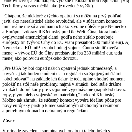
bankovníctvo) alebo naopak výrazne nedostatočnou reguláciou (Big
Tech firmy verzus médiá, ako je uvedené vyššie).
„Chápem, že niektoré z týchto opatrení sa môžu na prvý pohľad
javiť ako nerealistické alebo revolučné, ale v súčasnom kontexte
nimi reálne nie sú a vnímam ich ako životne dôležité pre Nemecko
a Európu,“ zdôraznil Křetínský pre Die Welt. Čína, ktorá bude
ovplyvnená americkými clami, podľa neho zúfalo potrebuje
európsky trh (vývoz Číny do EÚ vlani presiahol 500 miliárd eur). Aj
Nemecko a EÚ môžu v obchodnej vojne s Čínou stratiť oveľa
menej – vývoz EÚ do Číny predstavuje iba 230 miliárd eur, teda
menej ako polovicu európskeho dovozu.
„Pre USA by bol dopad našich opatrení jednak obmedzený, a
navyše aj tak budeme nútení cla a regulácia so Spojenými štátmi
„obchodovať“ na základe ich tlaku; je teda úplne vhodný moment
položiť na stôl naše problémy, najmä v situácii, keď stále držíme
v rukách dobré karty pre vzájomné vyjednávanie (napríklad dovoz
ropy, plynu alebo vojenského materiálu),“ uviedol Křetínský.
Možno tak zhrnúť, že súčasný kontext vytvára ideálnu pôdu pre
nový európsky prístup k medzinárodným obchodným režimom
a potrebným domácim ochranným reguláciám.
Záver
V prípade zavedenia spomínaných opatrení (alebo iných s