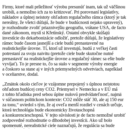
Firmy, ktoré mali príležitosť výrobu presunúť inam, tak už väčšinou
urobili, a nemožno ich za to kritizovať. Pri porovnaní legislatívy,
nákladov a úplnej neistoty ohľadom regulačného rámca (ktorý je tak
nereálny, že všetci dúfajú, že bude v budúcnosti nejako upravený),
je rozhodnutie zvoliť priaznivejšiu geografiu, vrátane USA, de facto
dané zákonom, myslí si Křetínský. Ostatní obvykle skúšajú
investície do dekarbonizácie odložiť, pretože dúfajú, že legislatívny
rámec bude časom jasnejší a ciele budú prenastavené na
realistickejšie úrovne. Tí, ktorí už investujú, budú z veľkej časti
potrestaní za svoju naivitu (pretože ciele bude skutočne nutné
prenastaviť na realistickejšie úrovne a regulačný rámec sa ešte bude
vyvíjať). To je presne to, čo sa stalo v segmente výroby energie
a čoskoro sa stane aj v iných priemyselných odvetviach, napríklad
v oceliarstve, dodal.
„Zmätok okolo cieľov je vzájomne prepojený s úplnou neistotou
ohľadom budúcej ceny CO2. Priemysel v Nemecku a v EÚ má
z tohto hľadiska pred sebou úplne nulovú predvídateľnosť, najmä
v súčasnom politickom kontexte: CO2 môže stáť 30, ale aj 150 eur
za tonu,“ uviedol s tým, že aj oveľa menší rozdiel v cenách určuje,
ktorá technológia bude ekonomicky životaschopná
a konkurencieschopná. V tejto súvislosti je de facto nemožné urobiť
zodpovedné rozhodnutie o dlhodobej investícii. Ako už bolo
spomenuté, nerealistické ciele naznačujú, že regulácia sa bude