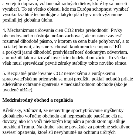
a verejnú dopravu, vrátane náhradných dielov, ktoré by sa museli
vyrábať). To sú všetko oblasti, kde má Európa schopnosť vyrábať
vysoko kvalitné technológie a takýto plán by v nich významne
posilnil jej globálnu úlohu.
4. Mechanizmus určovania cien CO2 treba prehodnotiť. Prvky
obchodovaného nástroja možno zachovať, ale musíme zaviesť
rozumné dlhodobé pásmo, v ktorom sa cena bude pohybovať, a to
na takej úrovni, aby sme zachovali konkurencieschopnosť EÚ
a poskytli jasnú dlhodobú predvídateľnosť dotknutým odvetviam,
a umožnili tak realizovať investície do dekarbonizácie. To všetko
však musí sprevádzať pevné záruky stability tohto nového rámca.
5. Bezplatné prideľovanie CO2 nemeckému a európskemu
spracovateľskému priemyslu sa musí predĺžiť, pokiaľ nebudú prijaté
adekvátne ochranné opatrenia v medzinárodnom obchode (ako je
uvedené nižšie).
Medzinárodný obchod a regulácia
Křetínsky, zdôraznil, že nenavrhuje spochybňovanie myšlienky
globálneho voľného obchodu ani nepresadzuje paušálne clá na
dovozy, ako ich voči niektorým krajinám a produktom uplatňuje
prezident Trump. Na druhej strane považuje za potrebné selektívne
zaviesť opatrenia, ktoré sú nevyhnutné na ochranu určitých