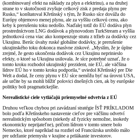
(kombinovaný efekt na náklady za plyn a elektrinu), a na druhej
strane to v skutočnosti zvyšuje celkový zisk z predaja plynu pre
Rusko,“ konštatoval Křetínský s tým, že Rusko síce dováža do
Európy objemovo menej plynu, ale za vyššiu celkovú cenu, ako
keby k prerušeniu toku nedošlo. Naďalej totiž do EÚ dodáva plyn
prostredníctvom LNG dodávok a plynovodom TurkStream a vyššia
jednotková cena viac ako kompenzuje stratu z tržieb za dodávky cez
Ukrajinu. Berúc úvahy ruské globálne dodávky, je prerušenie
ukrajinského toku dokonca masívne ziskové. „Myslím, že je úplne
zrejmé, že gesto ukončenia dodávok cez Ukrajinu neprinieslo
efekty, o ktoré sa Ukrajina usilovala. Je síce potrebné uznať, že o
tomto kroku rozhodol ukrajinský prezident, nie EÚ, ale väčšina
lídrov EÚ ho v tomto kroku podporila,“ uviedol Křetínský pre Die
Welt a dodal, že ceny plynu v EÚ síce nemôžu byť na úrovni USA,
ale určite by sa mohli blížiť polovici dnešných cien, ak by európske
politiky boli pragmatickejšie.
Nerealistické ciele vytláčajú priemyselné odvetvia z EÚ
Druhou veľkou chybou pri zavádzaní stratégie ÍSŤ PRÍKLADOM
bolo podľa Křetínskeho nastavenie cieľov pre väčšinu odvetví
nerealistickým spôsobom (niekedy až fyzicky nemožne, inokedy
ekonomicky neprijateľne), pričom lídrom v tomto smere bolo
Nemecko, ktoré napríklad na rozdiel od Francúzska urobilo málo
pre udržanie priemyslu v krajine a prilákanie investorov.