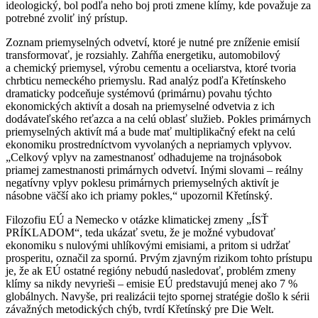
ideologický, bol podľa neho boj proti zmene klímy, kde považuje za
potrebné zvoliť iný prístup.
Zoznam priemyselných odvetví, ktoré je nutné pre zníženie emisií
transformovať, je rozsiahly. Zahŕňa energetiku, automobilový
a chemický priemysel, výrobu cementu a oceliarstva, ktoré tvoria
chrbticu nemeckého priemyslu. Rad analýz podľa Křetínskeho
dramaticky podceňuje systémovú (primárnu) povahu týchto
ekonomických aktivít a dosah na priemyselné odvetvia z ich
dodávateľského reťazca a na celú oblasť služieb. Pokles primárnych
priemyselných aktivít má a bude mať multiplikačný efekt na celú
ekonomiku prostredníctvom vyvolaných a nepriamych vplyvov.
„Celkový vplyv na zamestnanosť odhadujeme na trojnásobok
priamej zamestnanosti primárnych odvetví. Inými slovami – reálny
negatívny vplyv poklesu primárnych priemyselných aktivít je
násobne väčší ako ich priamy pokles,“ upozornil Křetínský.
Filozofiu EÚ a Nemecko v otázke klimatickej zmeny „ÍSŤ
PRÍKLADOM“, teda ukázať svetu, že je možné vybudovať
ekonomiku s nulovými uhlíkovými emisiami, a pritom si udržať
prosperitu, označil za spornú. Prvým zjavným rizikom tohto prístupu
je, že ak EÚ ostatné regióny nebudú nasledovať, problém zmeny
klímy sa nikdy nevyrieši – emisie EÚ predstavujú menej ako 7 %
globálnych. Navyše, pri realizácii tejto spornej stratégie došlo k sérii
závažných metodických chýb, tvrdí Křetínský pre Die Welt.