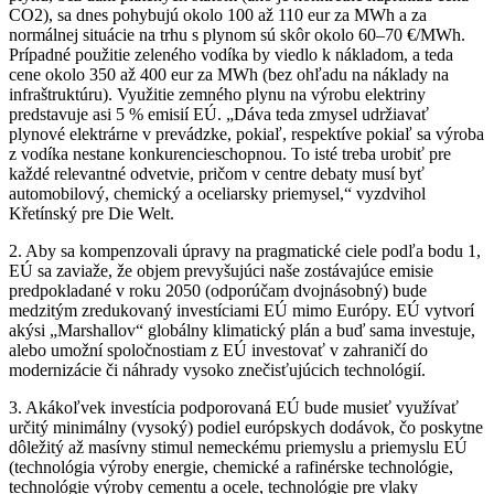
CO2), sa dnes pohybujú okolo 100 až 110 eur za MWh a za
normálnej situácie na trhu s plynom sú skôr okolo 60–⁠⁠⁠⁠⁠⁠70 €/MWh.
Prípadné použitie zeleného vodíka by viedlo k nákladom, a teda
cene okolo 350 až 400 eur za MWh (bez ohľadu na náklady na
infraštruktúru). Využitie zemného plynu na výrobu elektriny
predstavuje asi 5 % emisií EÚ. „Dáva teda zmysel udržiavať
plynové elektrárne v prevádzke, pokiaľ, respektíve pokiaľ sa výroba
z vodíka nestane konkurencieschopnou. To isté treba urobiť pre
každé relevantné odvetvie, pričom v centre debaty musí byť
automobilový, chemický a oceliarsky priemysel,“ vyzdvihol
Křetínský pre Die Welt.
2. Aby sa kompenzovali úpravy na pragmatické ciele podľa bodu 1,
EÚ sa zaviaže, že objem prevyšujúci naše zostávajúce emisie
predpokladané v roku 2050 (odporúčam dvojnásobný) bude
medzitým zredukovaný investíciami EÚ mimo Európy. EÚ vytvorí
akýsi „Marshallov“ globálny klimatický plán a buď sama investuje,
alebo umožní spoločnostiam z EÚ investovať v zahraničí do
modernizácie či náhrady vysoko znečisťujúcich technológií.
3. Akákoľvek investícia podporovaná EÚ bude musieť využívať
určitý minimálny (vysoký) podiel európskych dodávok, čo poskytne
dôležitý až masívny stimul nemeckému priemyslu a priemyslu EÚ
(technológia výroby energie, chemické a rafinérske technológie,
technológie výroby cementu a ocele, technológie pre vlaky