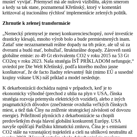
musieť vyvíjať. Priemysel má ale nulovú vizibilitu, akým smerom
a kedy sa tak stane, poznamenal Křetínský, ktorý v komentári
kritizoval aj iracionálnu rýchlosť implementácie zelených politík.
Zhrnutie k zelenej transformácie
„Nemecký priemysel je menej konkurencieschopný, nové investície
drasticky klesajú, mnoho výrob bolo a bude premiestnených inam.
Zatiaľ sme nezaznamenali reálne dopady na trh práce, ale už sú za
dverami a budú mať, bohužiaľ, štrukturálne dopady. Zároveň rastú
globálne emisie: zo 49 Gt ekvivalentu CO2 v roku 2015 na 53 Gt
CO2eq v roku 2023. Naša stratégia ÍSŤ PRÍKLADOM nefunguje,“
uviedol pre Die Welt Křetínský, podľa ktorého možno jasne
konštatovať, že de facto žiadny relevantný štát (mimo EÚ a susedné
krajiny vrátane UK) náš príklad a model nesleduje.
K dekarbonizácii dochádza najmä v prípadoch, keď je to
ekonomicky výhodné (prechod z uhlia na plyn v USA, čínska
stratégia rozvoja priemyslu elektrických vozidiel), alebo z iných
pragmatických dôvodov (znečistenie ovzdušia veľkých čínskych
miest, a tiež tlak Číny na zníženie strategickej závislosti od dovozu
energie). Príležitostí plynúcich z dekarbonizácie sa chopili
predovšetkým dvaja hlavní globálni konkurenti Európy. USA
navyše opúšťajú Parížsku klimatickú zmluvu, Čína je s emisiami
CO2 stále na vzrastajúcej trajektórii a cieli na uhlíkovú neutralitu až