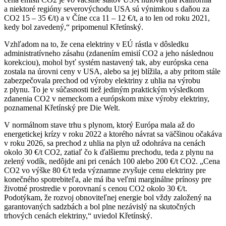
a niektoré regióny severovýchodu USA sú výnimkou s daňou za
CO2 15 – 35 €/t) a v Číne cca 11 – 12 €/t, a to len od roku 2021,
kedy bol zavedený,“ pripomenul Křetínský.
Vzhľadom na to, že cena elektriny v EÚ rástla v dôsledku
administratívneho zásahu (zdanením emisií CO2 a jeho následnou
korekciou), mohol byť systém nastavený tak, aby európska cena
zostala na úrovni ceny v USA, alebo sa jej blížila, a aby pritom stále
zabezpečovala prechod od výroby elektriny z uhlia na výrobu
z plynu. To je v súčasnosti tiež jediným praktickým výsledkom
zdanenia CO2 v nemeckom a európskom mixe výroby elektriny,
poznamenal Křetínský pre Die Welt.
V normálnom stave trhu s plynom, ktorý Európa mala až do
energetickej krízy v roku 2022 a ktorého návrat sa väčšinou očakáva
v roku 2026, sa prechod z uhlia na plyn už odohráva na cenách
okolo 30 €/t CO2, zatiaľ čo k ďalšiemu prechodu, teda z plynu na
zelený vodík, nedôjde ani pri cenách 100 alebo 200 €/t CO2. „Cena
CO2 vo výške 80 €/t teda významne zvyšuje cenu elektriny pre
konečného spotrebiteľa, ale má iba veľmi marginálne prínosy pre
životné prostredie v porovnaní s cenou CO2 okolo 30 €/t.
Podotýkam, že rozvoj obnoviteľnej energie bol vždy založený na
garantovaných sadzbách a bol plne nezávislý na skutočných
trhových cenách elektriny,“ uviedol Křetínský.