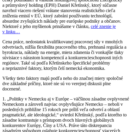
a průmyslový holding (EPH) Daniel Křetínský, ktorý súčasne
navrhol viacero riešení vrátane stanovenia realistického cieľa
zníženia emisií v EÚ, ktorý zabráni používaniu technológií,
absurdne zvyšujúcich náklady pre európske podniky a občanov.
Niektoré z jeho myšlienok prinášame v článku,
celé znenie je
v linku…
Cena práce, nedostatok kvalifikovanej pracovnej sily v mnohých
odvetviach, nižšia flexibilita pracovného trhu, prehnaná regulácia a
byrokracia, náklady na energie, miera zdanenia či vonkajšie tlaky
súvisiace s nárastom kompetencií a konkurencieschopnosti iných
regiónov. Také sú podľa Křetínskeho špecifické problémy
a nepriaznivé faktory, ktorým čelí nemecká ekonomika.
Všetky tieto faktory majú podľa neho do značnej miery spoločné
dve základné príčiny, ktoré nie sú vo verejnej diskusii plne
docenené.
1. „Politiky v Nemecku aj v Európe – väčšinou zásadne ovplyvnené
Nemeckom a zároveň najviac ovplyvňujúce Nemecko – neboli v
posledných približne 15 rokoch pre príliš veľa odvetví a oblastí
pragmatické, ale ideologické,“ uviedol Křetínský, podľa ktorého to
zásadne kontrastuje s prístupom dvoch hlavných globálnych
konkurentov Európy, Číny a USA. Práve táto diskrepancia
zásadným spôsobom oslabuje konkurencieschopnosť viacerých