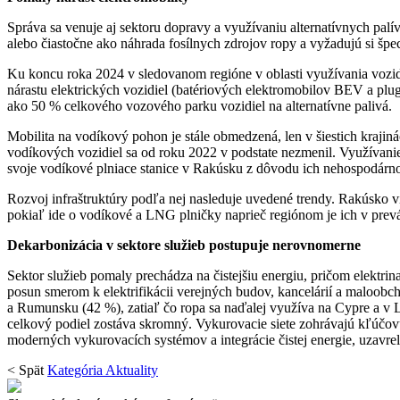
Správa sa venuje aj sektoru dopravy a využívaniu alternatívnych pal
alebo čiastočne ako náhrada fosílnych zdrojov ropy a vyžadujú si špe
Ku koncu roka 2024 v sledovanom regióne v oblasti využívania vozi
nárastu elektrických vozidiel (batériových elektromobilov BEV a pl
ako 50 % celkového vozového parku vozidiel na alternatívne palivá.
Mobilita na vodíkový pohon je stále obmedzená, len v šiestich kraji
vodíkových vozidiel sa od roku 2022 v podstate nezmenil. Využívanie
svoje vodíkové plniace stanice v Rakúsku z dôvodu ich nehospodárn
Rozvoj infraštruktúry podľa nej nasleduje uvedené trendy. Rakúsko v
pokiaľ ide o vodíkové a LNG plničky naprieč regiónom je ich v prev
Dekarbonizácia v sektore služieb postupuje nerovnomerne
Sektor služieb pomaly prechádza na čistejšiu energiu, pričom elektrin
posun smerom k elektrifikácii verejných budov, kancelárií a maloo
a Rumunsku (42 %), zatiaľ čo ropa sa naďalej využíva na Cypre a v 
celkový podiel zostáva skromný. Vykurovacie siete zohrávajú kľúčovú
moderných vykurovacích systémov a integrácie čistej energie, uzavr
< Spät
Kategória Aktuality