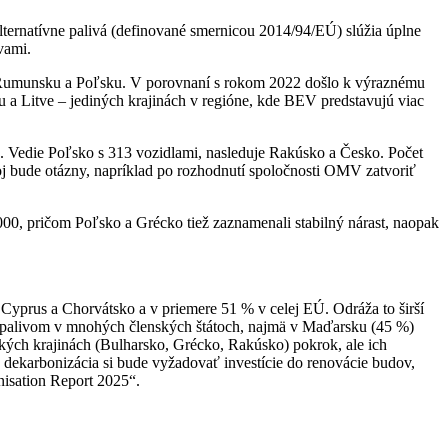
lternatívne palivá (definované smernicou 2014/94/EÚ) slúžia úplne
vami.
u, Rumunsku a Poľsku. V porovnaní s rokom 2022 došlo k výraznému
 a Litve – jediných krajinách v regióne, kde BEV predstavujú viac
n. Vedie Poľsko s 313 vozidlami, nasleduje Rakúsko a Česko. Počet
oj bude otázny, napríklad po rozhodnutí spoločnosti OMV zatvoriť
000, pričom Poľsko a Grécko tiež zaznamenali stabilný nárast, naopak
, Cyprus a Chorvátsko a v priemere 51 % v celej EÚ. Odráža to širší
ým palivom v mnohých členských štátoch, najmä v Maďarsku (45 %)
kých krajinách (Bulharsko, Grécko, Rakúsko) pokrok, ale ich
 dekarbonizácia si bude vyžadovať investície do renovácie budov,
nisation Report 2025“.