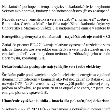
Na skutočné pochopenie tempa a výziev dekarbonizácie je nevyhnutné h
Sektory ako doprava, budovy a poľnohospodárstvo (často zoskupené do
Naopak, sektory „energetika a verejné služby“ a „priemysel“ zostáva
Rumunsko, Grécko a Maďarsko čelia najväčším dekarbonizačným výzva
Chorvátsko a Maďarsko uvádzajú aj nadpriemerné emisie v sektore býv
Energetika, priemysel a domácností – najväčšie zdroje emisií v
Zatiaľ čo priemer EÚ-27 ukazuje relatívne vyrovnané rozdelenie s tro
údajov Eurostatu zostáva sektor energetiky a verejných služieb na
emisiách podieľa viac ako jednou tretinou, čo zdôrazňuje jeho ústr
z priemyslu, konštatuje GIE.
Dekarbonizácia postupuje najrýchlejšie vo výrobe elektriny
Štruktúra palív používaných na výrobu elektrickej energie sa v jednotl
dominantným zdrojom v krajinách ako Poľsko, zatiaľ čo Rakúsko, Lit
rozvoju OZE. Na Slovensku sa výrazne zvýšil podielu jadrovej energ
pričom sa očakáva, že po roku 2030 sa objaví viac energie z jadra. 
energie, píše sa v správe GIE.
Ukončenie využívania uhlia – hnacia sila pokračujúcej dekarbon
V rokoch 2022 až 2023 EÚ-27 zaznamenala pokračujúci pokles využíva