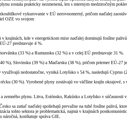
 plynu zostala prakticky nezmenená, len s miernym medziročným pokle
zkouhlíkové vykurovanie v EÚ nerovnomerný, pričom naďalej zaostáv
diel OZE vo svojom
 v krajinách, kde v energetickom mixe naďalej dominujú fosílne palivá.
 EÚ-27 predstavuje 4 %.
orvátsku (33 %) a Rumunsku (32 %) a v celej EÚ predstavuje 31 %.
 (40 %), Slovinsku (39 %) a Maďarsku (38 %), pričom priemer EÚ-27 j
ov využívajú nedostatočne, vyniká Lotyšsko s 54 %, nasledujú Cyprus 
écku (30 %). Vyrobené plyny zostávajú vo väčšine krajín okrajové, s
a a zemného plynu. Litva, Estónsko, Rakúsko a Lotyšsko v súčasnosti 
sko sa zatiaľ naďalej spoliehajú prevažne na tuhé fosílne palivá, kto
ácia tohto sektora je problematická, najmä v krajinách postkomunisti
vo náročná, konštatuje správa GIE.