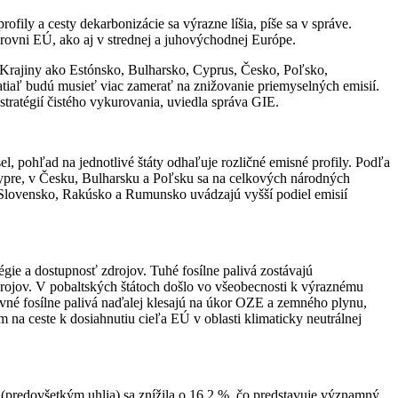
ily a cesty dekarbonizácie sa výrazne líšia, píše sa v správe.
úrovni EÚ, ako aj v strednej a juhovýchodnej Európe.
. Krajiny ako Estónsko, Bulharsko, Cyprus, Česko, Poľsko,
iaľ budú musieť viac zamerať na znižovanie priemyselných emisií.
tratégií čistého vykurovania, uviedla správa GIE.
l, pohľad na jednotlivé štáty odhaľuje rozličné emisné profily. Podľa
Cypre, v Česku, Bulharsku a Poľsku sa na celkových národných
o Slovensko, Rakúsko a Rumunsko uvádzajú vyšší podiel emisií
tégie a dostupnosť zdrojov. Tuhé fosílne palivá zostávajú
drojov. V pobaltských štátoch došlo vo všeobecnosti k výraznému
vné fosílne palivá naďalej klesajú na úkor OZE a zemného plynu,
na ceste k dosiahnutiu cieľa EÚ v oblasti klimaticky neutrálnej
(predovšetkým uhlia) sa znížila o 16,2 %, čo predstavuje významný