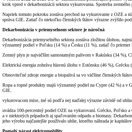
krok vpred v dekarbonizácii sektora vykurovania. Spotreba zemného
Napriek tomuto pokroku zostáva prechod na vykurovanie z OZE a ní
správa GIE. Zatiaľ čo niekoľko členských štátov výrazne zvýšilo po
Dekarbonizácia v priemyselnom sektore je náročná
Dekarbonizácia priemyselného sektora zostáva zložitou úlohou, najmä
významný podiel v Poľsku (14 %) a Česku (11 %), zatiaľ čo priemer
Zemný plyn je najväčším samostatným palivom v Rakúsku (34 %), Ch
Elektrická energia zohráva hlavnú úlohu v Estónsku (46 %), Grécku
Obnoviteľné zdroje energie a biopalivá sa vo väčšine členských štát
Ropa a ropné produkty majú významný podiel na Cypre (42 %) a v Gr
GIE.
vykurovacom mixe, iné sú podľa nej naďalej výrazne závislé od uhli
uvádza 100-percentný podiel OZE na vykurovaní. Grécko, Poľsko a Če
a v niektorých prípadoch aj spaľovaním odpadu a biomasy. Dekarboniz
jeho výrobu najčastejšie používalo uhlie, ktorého náhrada je kapitálo
Pomalý nárast elektromobility