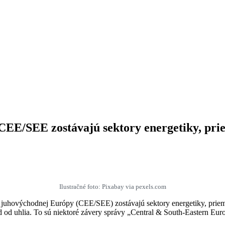
 CEE/SEE zostávajú sektory energetiky, pri
Ilustračné foto: Pixabay via pexels.com
 s juhovýchodnej Európy (CEE/SEE) zostávajú sektory energetiky, prie
d od uhlia. To sú niektoré závery správy „Central & South-Eastern Eu