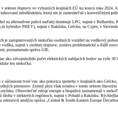
ív v sektore dopravy vo vybraných krajinách EÚ ku koncu roka 2024. A
cializovanú infraštruktúru, ktorá nie je zameniteľná s konvenčnými pali
diel na alternatívne palivá naďalej dominuje LPG, najmä v Bulharsk
ug-in hybridov PHEV), najmä v Rakúsku, Grécku, na Cypre, v Slovinsku
nách je zaregistrovaných niekoľko osobných vozidiel na vodíkový poho
 vodíka, najmä v osobnej doprave, zostáva problematické a ďalší rozv
osti, poznamenala správa GIE.
iac ako zdvojnásobilo počet elektrických nabíjacích bodov na vyše 30 
ádzke len niekoľko.
a v súčasnosti tvorí viac ako polovicu spotreby v krajinách ako Grécko
bchodných priestorov. Zemný plyn však zostáva v tomto sektore hlavn
Lotyšsku. Obnoviteľné zdroje energie a biopalivá zaznamenali v niekoľ
 úlohu v niektorých regiónoch, najmä v Pobaltí a Rakúsku. Rýchlejšia
ela sektorovú analýzu správa „Central & South-Eastern Europe Decarbo