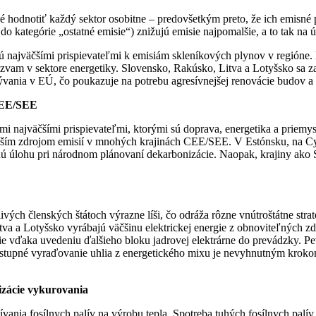
odnotiť každý sektor osobitne – predovšetkým preto, že ich emisné prof
 kategórie „ostatné emisie“) znižujú emisie najpomalšie, a to tak na 
jú najväčšími prispievateľmi k emisiám skleníkových plynov v regióne
m v sektore energetiky. Slovensko, Rakúsko, Litva a Lotyšsko sa zat
ania v EÚ, čo poukazuje na potrebu agresívnejšej renovácie budov a s
 CEE/SEE
mi najväčšími prispievateľmi, ktorými sú doprava, energetika a priemyse
jväčším zdrojom emisií v mnohých krajinách CEE/SEE. V Estónsku, na 
ednú úlohu pri národnom plánovaní dekarbonizácie. Naopak, krajiny ak
ivých členských štátoch výrazne líši, čo odráža rôzne vnútroštátne stra
va a Lotyšsko vyrábajú väčšinu elektrickej energie z obnoviteľných z
ie vďaka uvedeniu ďalšieho bloku jadrovej elektrárne do prevádzky. Pe
Postupné vyraďovanie uhlia z energetického mixu je nevyhnutným krokom 
izácie vykurovania
nia fosílnych palív na výrobu tepla. Spotreba tuhých fosílnych palív 