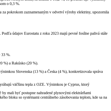
som o 0,3 %.
a za pokrokom zaznamenaným v odvetví výroby elektriny, upozornila
 Podľa údajov Eurostatu z roku 2023 majú pevné fosílne palivá stále
e 33 %.
(20 %) a Rakúsko (20 %).
 výnimkou Slovenska (13 %) a Česka (4 %), konkretizovala správa
vyrábajú väčšinu tepla z OZE. Výnimkou je Cyprus, ktorý
ré by mali byť postupne nahradené plynovými elektrárňami
ckého bloku so systémami centrálneho zásobovania teplom, kde sa na