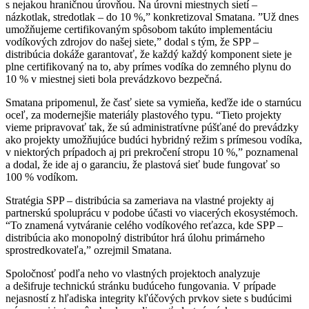
s nejakou hraničnou úrovňou. Na úrovni miestnych sietí –
názkotlak, stredotlak – do 10 %,” konkretizoval Smatana. ”Už dnes
umožňujeme certifikovaným spôsobom takúto implementáciu
vodíkových zdrojov do našej siete,” dodal s tým, že SPP –
distribúcia dokáže garantovať, že každý každý komponent siete je
plne certifikovaný na to, aby prímes vodíka do zemného plynu do
10 % v miestnej sieti bola prevádzkovo bezpečná.
Smatana pripomenul, že časť siete sa vymieňa, keďže ide o starnúcu
oceľ, za modernejšie materiály plastového typu. “Tieto projekty
vieme pripravovať tak, že sú administratívne púšťané do prevádzky
ako projekty umožňujúce budúci hybridný režim s prímesou vodíka,
v niektorých prípadoch aj pri prekročení stropu 10 %,” poznamenal
a dodal, že ide aj o garanciu, že plastová sieť bude fungovať so
100 % vodíkom.
Stratégia SPP – distribúcia sa zameriava na vlastné projekty aj
partnerskú spoluprácu v podobe účasti vo viacerých ekosystémoch.
“To znamená vytváranie celého vodíkového reťazca, kde SPP –
distribúcia ako monopolný distribútor hrá úlohu primárneho
sprostredkovateľa,” ozrejmil Smatana.
Spoločnosť podľa neho vo vlastných projektoch analyzuje
a dešifruje technickú stránku budúceho fungovania. V prípade
nejasností z hľadiska integrity kľúčových prvkov siete s budúcimi