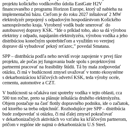
projektu košického vodíkového údolia EastGate H2V
financovaného z programu Horizon Europe, ktorý už nabieha na
implementačnú bázu. Cieľom je do roku 2027 inštalovať 2 MW
elektrolyzér prepojený s odpadovým hospodárstvom Košického
samosprávneho kraja. Vyrobený vodík bude smerovať do
autobusovej dopravy KSK. “Ide o príklad toho, ako sa dá výrobou
elektriny z odpadu, napájaním elektrolyzéra, výrobou vodíka a jeho
distribúciou konečným spotrebiteľom a využitím vo verejnej
doprave dá vybudovať pekný reťazec,” povedal Smatana.
SPP – distribúcia podľa neho nevidí svoje zapojenie v prvej fáze
projektu, ale počas jej fungovania bude spolu s projektovými
partnermi pracovať na feasibility štúdii. Tá by mala zodpovedať
otázku, či má v budúcnosti zmysel uvažovať v tomto ekosystéme
s dekarbonizáciou kľúčových odvetví KSK, teda výroby ocele,
cementu, automotive a CZT.
V budúcnosti sa očakáva rast spotreby vodíka v tejto oblasti, cca
500 ton ročne, preto sa plánuje inštalácia druhého elektrolyzéra.
Objem postačuje na časť flotily dopravného podniku, ide o začiatok,
od ktorého sa treba odpichnúť. Rozhodujúce pre SPP – distribúcia
bude zodpovedať si otázku, či má ďalej zmysel pokračovať
v dekarbonizačných aktivitách vo vzťahu ku kľúčovým partnerom,
pričom v regióne ide najmä o dekarbonizáciu U.S Steel.