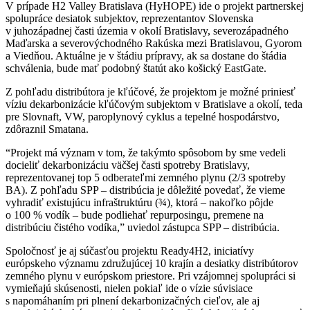
V prípade H2 Valley Bratislava (HyHOPE) ide o projekt partnerskej
spolupráce desiatok subjektov, reprezentantov Slovenska
v juhozápadnej časti územia v okolí Bratislavy, severozápadného
Maďarska a severovýchodného Rakúska mezi Bratislavou, Gyorom
a Viedňou. Aktuálne je v štádiu prípravy, ak sa dostane do štádia
schválenia, bude mať podobný štatút ako košický EastGate.
Z pohľadu distribútora je kľúčové, že projektom je možné priniesť
víziu dekarbonizácie kľúčovým subjektom v Bratislave a okolí, teda
pre Slovnaft, VW, paroplynový cyklus a tepelné hospodárstvo,
zdôraznil Smatana.
“Projekt má význam v tom, že takýmto spôsobom by sme vedeli
docieliť dekarbonizáciu väčšej časti spotreby Bratislavy,
reprezentovanej top 5 odberateľmi zemného plynu (2/3 spotreby
BA). Z pohľadu SPP – distribúcia je dôležité povedať, že vieme
vyhradiť existujúcu infraštruktúru (¾), ktorá – nakoľko pôjde
o 100 % vodík – bude podliehať repurposingu, premene na
distribúciu čistého vodíka,” uviedol zástupca SPP – distribúcia.
Spoločnosť je aj súčasťou projektu Ready4H2, iniciatívy
európskeho významu združujúcej 10 krajín a desiatky distribútorov
zemného plynu v európskom priestore. Pri vzájomnej spolupráci si
vymieňajú skúsenosti, nielen pokiaľ ide o vízie súvisiace
s napomáhaním pri plnení dekarbonizačných cieľov, ale aj