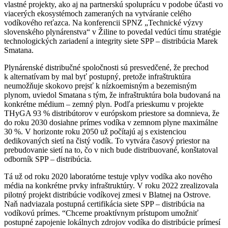
vlastné projekty, ako aj na partnerskú spoluprácu v podobe účasti vo
viacerých ekosystémoch zameraných na vytváranie celého
vodíkového reťazca. Na konferencii SPNZ „Technické výzvy
slovenského plynárenstva“ v Žiline to povedal vedúci tímu stratégie
technologických zariadení a integrity siete SPP – distribúcia Marek
Smatana.
Plynárenské distribučné spoločnosti sú presvedčené, že prechod
k alternatívam by mal byť postupný, pretože infraštruktúra
neumožňuje skokovo prejsť k nízkoemisným a bezemisným
plynom, uviedol Smatana s tým, že infraštruktúra bola budovaná na
konkrétne médium – zemný plyn. Podľa prieskumu v projekte
THyGA 93 % distribútorov v európskom priestore sa domnieva, že
do roku 2030 dosiahne prímes vodíka v zemnom plyne maximálne
30 %. V horizonte roku 2050 už počítajú aj s existenciou
dedikovaných sietí na čistý vodík. To vytvára časový priestor na
prebudovanie sietí na to, čo v nich bude distribuované, konštatoval
odborník SPP – distribúcia.
Tá už od roku 2020 laboratórne testuje vplyv vodíka ako nového
média na konkrétne prvky infraštruktúry. V roku 2022 zrealizovala
pilotný projekt distribúcie vodíkovej zmesi v Blatnej na Ostrove.
Naň nadviazala postupná certifikácia siete SPP – distribúcia na
vodíkovú prímes. “Chceme proaktívnym prístupom umožniť
postupné zapojenie lokálnych zdrojov vodíka do distribúcie prímesí