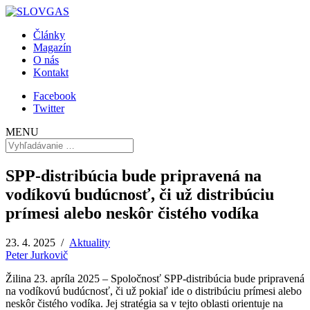
Články
Magazín
O nás
Kontakt
Facebook
Twitter
MENU
SPP-distribúcia bude pripravená na
vodíkovú budúcnosť, či už distribúciu
prímesi alebo neskôr čistého vodíka
23. 4. 2025 /
Aktuality
Peter Jurkovič
Žilina 23. apríla 2025 – Spoločnosť SPP-distribúcia bude pripravená
na vodíkovú budúcnosť, či už pokiaľ ide o distribúciu prímesi alebo
neskôr čistého vodíka. Jej stratégia sa v tejto oblasti orientuje na