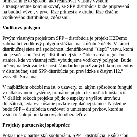
prímesami je to spôsob, ako realizovať vlastný výskum
a transparentne komunikovať, že SPP-distribúcia bude pripravená
na budúci vývoj, v prvej fáze prímesí a v druhej fáze čistého
vodíkového distribútora, zdôraznil.
Vodíkový polygón
Prvým vlastným projektom SPP – distribúcia je projekt H2Demo
zahŕňajúci vodíkový polygón slúžiaci na skúšobné účely. V rámci
distribučnej siete má spoločnosť identifikovanú “slepú” vetvu, ktorá
nie je súčasťou “ostrej” distribučnej siete. “Ide o areál regulačnej
stanice, kde vo vlastnej réžii vybudujeme vodíkový polygón. Bude
určený na testovanie tesnosti štandardne používaných komponentov
v distribučnej sieti SPP-distribúcia pri prevádzke s čistým H2,”
vysvetlil Smatana.
V najbližšom období má ísť o uzávery, to, akým spôsobom fungujú
v natlakovanom systéme, primárne pôjde o tesnosť ich inštalácií.
V ďalších rokoch projektu pôjde o aspekty s vyššou úrovňou
dôležitosti, teda vyskúšanie prvkov regulačnej stanice. Následne
bude SPP – distribúcia uvažovať o umiestnení prvkov, ktoré sa
v sieti inštalujú pre koncových odberateľov.
Projekty partnerskej spolupráce
Pokiaľ ide o partnerskú spoluprácu, SPP – distribúcia je súčasťou