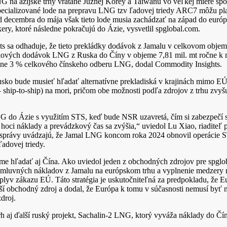
na ázijské trhy vrátane Južnej Kórey a Taiwanu vo veľkej miere spol
pecializované lode na prepravu LNG tzv ľadovej triedy ARC7 môžu pla
d decembra do mája však tieto lode musia zachádzať na západ do európ
y, ktoré následne pokračujú do Ázie, vysvetlil spglobal.com.
 sa odhaduje, že tieto prekládky dodávok z Jamalu v celkovom objeme
lkových dodávok LNG z Ruska do Číny v objeme 7,81 mil. mt ročne k 
ižne 3 % celkového čínskeho odberu LNG, dodal Commodity Insights.
ko bude musieť hľadať alternatívne prekladiská v krajinách mimo EÚ 
 ship-to-ship) na mori, pričom obe možnosti podľa zdrojov z trhu zvy
do Ázie s využitím STS, keď bude NSR uzavretá, čím si zabezpečí 
 hoci náklady a prevádzkový čas sa zvýšia,“ uviedol Lu Xiao, riadite
 správy uvádzajú, že Jamal LNG koncom roka 2024 obnovil operácie ST
adovej triedy.
ejme hľadať aj Čína. Ako uviedol jeden z obchodných zdrojov pre spglo
zmluvných nákladov z Jamalu na európskom trhu a vyplnenie medzer
vplyv zákazu EÚ. Táto stratégia je uskutočniteľná za predpokladu, že 
í obchodný zdroj a dodal, že Európa k tomu v súčasnosti nemusí byť na
droj.
h aj ďalší ruský projekt, Sachalin-2 LNG, ktorý vyváža náklady do Čí