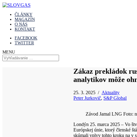
ČLÁNKY
MAGAZÍN
O NÁS
KONTAKT
FACEBOOK
TWITTER
MENU
Zákaz prekládok rus
analytikov môže oh
25. 3. 2025 /
Aktuality
Peter Jurkovič
,
S&P Global
Závod Jamal LNG Foto: n
Londýn 25. marca 2025 – Vo štvr
Európskej únie, ktorý členské štá
skúmali vplyv tohto kroku na v 