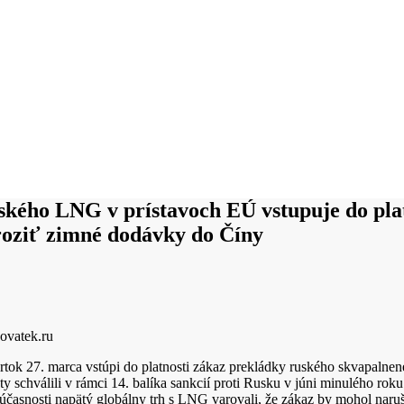
kého LNG v prístavoch EÚ vstupuje do plat
roziť zimné dodávky do Číny
ovatek.ru
tok 27. marca vstúpi do platnosti zákaz prekládky ruského skvapalne
ty schválili v rámci 14. balíka sankcií proti Rusku v júni minulého roku.
súčasnosti napätý globálny trh s LNG varovali, že zákaz by mohol nar