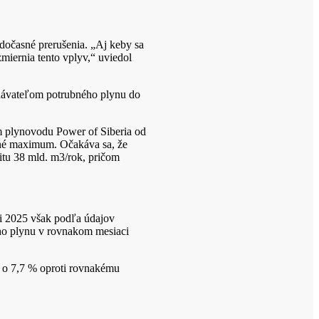
 dočasné prerušenia. „Aj keby sa
miernia tento vplyv,“ uviedol
dávateľom potrubného plynu do
m plynovodu Power of Siberia od
dné maximum. Očakáva sa, že
tu 38 mld. m3/rok, pričom
i 2025 však podľa údajov
ho plynu v rovnakom mesiaci
s o 7,7 % oproti rovnakému