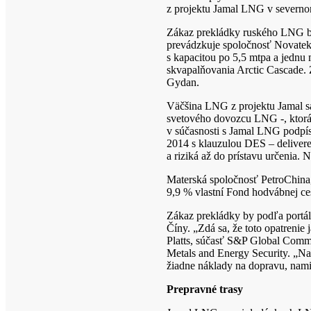
z projektu Jamal LNG v severnom
Zákaz prekládky ruského LNG bo
prevádzkuje spoločnosť Novatek.
s kapacitou po 5,5 mtpa a jednu
skvapalňovania Arctic Cascade. 
Gydan.
Väčšina LNG z projektu Jamal sa
svetového dovozcu LNG -, ktor
v súčasnosti s Jamal LNG podpí
2014 s klauzulou DES – delivered
a riziká až do prístavu určenia.
Materská spoločnosť PetroChina,
9,9 % vlastní Fond hodvábnej ce
Zákaz prekládky by podľa portá
Číny. „Zdá sa, že toto opatreni
Platts, súčasť S&P Global Commo
Metals and Energy Security. „Na 
žiadne náklady na dopravu, nami
Prepravné trasy