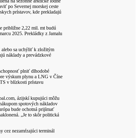
ieha na sezónne arktické lodné
viť po Severnej morskej ceste
skych prístavov, kde prekladajú
 približne 2,22 mil. mt budú
marcu 2025. Prekládky z Jamalu
alebo sa uchýliť k zložitým
šujú náklady a prevádzkové
schopnosť plniť dlhodobé
ľ pre výskum plynu a LNG v Číne
S v blízkosti prístavu
bal.com, ázijskí kupujúci môžu
y nákupom spotových nákladov
Európa bude ochotná prijímať
klonená. „Je to skôr politická
ny cez nezamŕzajúci terminál