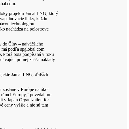
obal.com.
toky projektu Jamal LNG, ktorý
vapalňovacie linky, každú
omácou technológiou
ako nachádza na polostrove
y do Číny – najväčšieho
a má podľa spglobal.com
 ktorá bola podpísaná v roku
dávajúci pri nej znáša náklady
rojekte Jamal LNG, ďalších
u zostane v Európe na úkor
v rámci Európy,“ povedal pre
t v Japan Organization for
vé ceny vyššie a nie sú tam