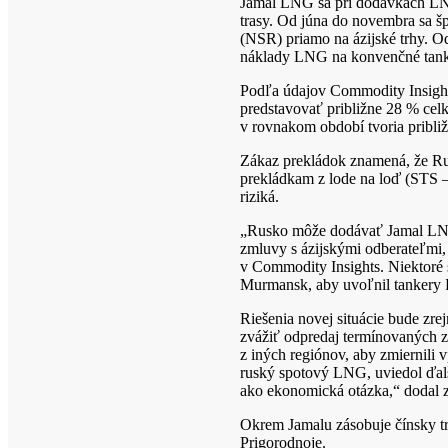
Jamal LNG sa pri dodávkach LNG 
trasy. Od júna do novembra sa š
(NSR) priamo na ázijské trhy. O
náklady LNG na konvenčné tanker
Podľa údajov Commodity Insights
predstavovať približne 28 % ce
v rovnakom období tvoria pribl
Zákaz prekládok znamená, že Rus
prekládkam z lode na loď (STS –
riziká.
„Rusko môže dodávať Jamal LNG 
zmluvy s ázijskými odberateľmi,
v Commodity Insights. Niektoré
Murmansk, aby uvoľnil tankery ľ
Riešenia novej situácie bude zr
zvážiť odpredaj termínovaných 
z iných regiónov, aby zmiernili 
ruský spotový LNG, uviedol ďalš
ako ekonomická otázka,“ dodal z
Okrem Jamalu zásobuje čínsky tr
Prigorodnoje.