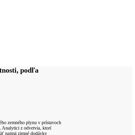
nosti, podľa
ného zemného plynu v prístavoch
 Analytici z odvetvia, ktorí
ušiť najmä zimné dodávky