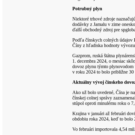
Potrubný plyn
Niektoré trhové zdroje naznačujú
dodávky z Jamalu v zime oneskori
ďalší obchodný zdroj pre spglob
Podľa čínskych colných údajov 
Číny z hľadiska hodnoty vývozu
Gazprom, ruská štátna plynáren
1. decembra 2024, o mesiac skôr
dovoz plynu týmto plynovodom v
v roku 2024 to bolo približne 30
Aktuálny vývoj čínskeho dovo
Ako už bolo uvedené, Čína je n
čínskej colnej správy zaznamen
stúpol oproti minulému roku o 7
Krajina v januári až februári d
obdobiu roka 2024, keď to bolo 2
Vo februári importovala 4,54 mil