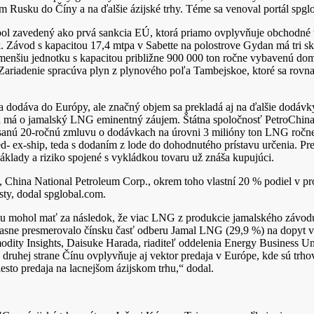
 Rusku do Číny a na ďalšie ázijské trhy. Téme sa venoval portál spgl
l zavedený ako prvá sankcia EÚ, ktorá priamo ovplyvňuje obchodné 
 Závod s kapacitou 17,4 mtpa v Sabette na polostrove Gydan má tri sk
 menšiu jednotku s kapacitou približne 900 000 ton ročne vybavenú d
Zariadenie spracúva plyn z plynového poľa Tambejskoe, ktoré sa rovn
 dodáva do Európy, ale značný objem sa prekladá aj na ďalšie dodávk
á má o jamalský LNG eminentný záujem. Štátna spoločnosť PetroChin
sanú 20-ročnú zmluvu o dodávkach na úrovni 3 milióny ton LNG ročne,
- ex-ship, teda s dodaním z lode do dohodnutého prístavu určenia. Pre
 Náklady a riziko spojené s vykládkou tovaru už znáša kupujúci.
 China National Petroleum Corp., okrem toho vlastní 20 % podiel v p
sty, dodal spglobal.com.
lu mohol mať za následok, že viac LNG z produkcie jamalského závod
e jasne presmerovalo čínsku časť odberu Jamal LNG (29,9 %) na dopyt 
dity Insights, Daisuke Harada, riaditeľ oddelenia Energy Business Uni
druhej strane Čínu ovplyvňuje aj vektor predaja v Európe, kde sú trho
esto predaja na lacnejšom ázijskom trhu,“ dodal.