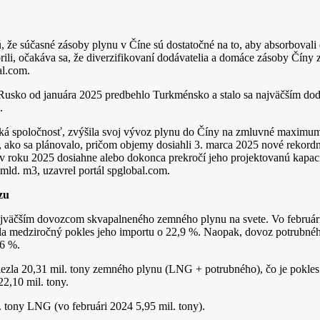
, že súčasné zásoby plynu v Číne sú dostatočné na to, aby absorbovali
li, očakáva sa, že diverzifikovaní dodávatelia a domáce zásoby Číny z
al.com.
Rusko od januára 2025 predbehlo Turkménsko a stalo sa najväčším do
.
ská spoločnosť, zvýšila svoj vývoz plynu do Číny na zmluvné maximu
, ako sa plánovalo, pričom objemy dosiahli 3. marca 2025 nové rekor
 roku 2025 dosiahne alebo dokonca prekročí jeho projektovanú kapaci
 mld. m3, uzavrel portál spglobal.com.
zu
ajväčším dovozcom skvapalneného zemného plynu na svete. Vo február
ala medziročný pokles jeho importu o 22,9 %. Naopak, dovoz potrubné
,6 %.
oviezla 20,31 mil. tony zemného plynu (LNG + potrubného), čo je pokle
2,10 mil. tony.
. tony LNG (vo februári 2024 5,95 mil. tony).