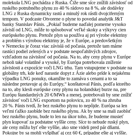
molekula LNG pochádza z Ruska. Čiže sme síce znížili závislosť od
ruského potrubného plynu zo 40 % rádovo na 8 %, ale dodávky
LNG z Ruska dynamicky rastú a minulý rok rástli dvojciferným
tempom. V podcaste Otvorene o plyne to povedal analytik J&T
banky Stanislav Pánis. „Pokiaľ budeme naďalej pomerne vysoko
závislí od LNG, môže to spôsobovať veľké skoky a výkyvy cien
európskeho plynu. Pretože plyn sa používa aj pri výrobe elektriny
a problém s výrobou elektriny je, že v Európe, a predovšetkým
v Nemecku je čoraz viac závislá od počasia, pretože tam máme
rastúci podiel zelených a v podstate nespoľahlivých zdrojov,
vzhľadom na závislosť od počasia. Na to, aby ceny plynu v Európe
neboli také volatilné a vysoké, by Európa potrebovala zníženie
závislosti a expozície voči LNG trhu. Tam vstupujeme v podstate na
globálny trh, kde keď narastie dopyt z Ázie alebo príde k nejakému
výpadku LNG ponuky, okamžite to zamáva s cenami a to sa
následne pretavuje aj do Európy,“ konštatoval Pánis, podľa ktorého
na to, aby klesli európske ceny plynu na holandskej burze na, pre
Európu štandardných 20 €/MWh a menej, potrebovali by sme znížiť
závislosť voči LNG exportom na polovicu, zo 40 % na zhruba
20 %. Pánis tvrdí, že bez ruského plynu to nepôjde. Európa sa len
veľmi ťažko zaobíde bez ruského plynu. Ak by sme sa mali zaobísť
bez ruského plynu, bude to len na úkor toho, že budeme musieť
plyn kupovať za podstatne vyššie ceny. Síce to nebude ruský plyn,
ale ceny môžu byť ešte vyššie, ako sme videli pred pár dňami.
Pokojne by sa mohli vyšplhať aj cez 60 €, prípadne ešte aj vyššie.