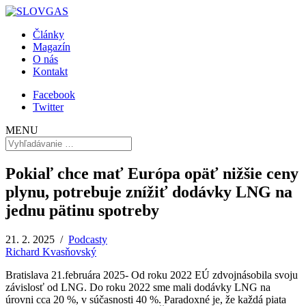
Články
Magazín
O nás
Kontakt
Facebook
Twitter
MENU
Pokiaľ chce mať Európa opäť nižšie ceny
plynu, potrebuje znížiť dodávky LNG na
jednu pätinu spotreby
21. 2. 2025 /
Podcasty
Richard Kvasňovský
Bratislava 21.februára 2025- Od roku 2022 EÚ zdvojnásobila svoju
závislosť od LNG. Do roku 2022 sme mali dodávky LNG na
úrovni cca 20 %, v súčasnosti 40 %. Paradoxné je, že každá piata