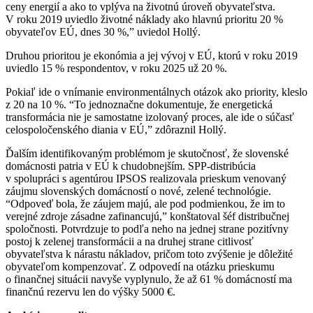
ceny energií a ako to vplýva na životnú úroveň obyvateľstva.
V roku 2019 uviedlo životné náklady ako hlavnú prioritu 20 %
obyvateľov EÚ, dnes 30 %,” uviedol Hollý.
Druhou prioritou je ekonómia a jej vývoj v EÚ, ktorú v roku 2019
uviedlo 15 % respondentov, v roku 2025 už 20 %.
Pokiaľ ide o vnímanie environmentálnych otázok ako priority, kleslo
z 20 na 10 %. “To jednoznačne dokumentuje, že energetická
transformácia nie je samostatne izolovaný proces, ale ide o súčasť
celospoločenského diania v EÚ,” zdôraznil Hollý.
Ďalším identifikovaným problémom je skutočnosť, že slovenské
domácnosti patria v EÚ k chudobnejším. SPP-distribúcia
v spolupráci s agentúrou IPSOS realizovala prieskum venovaný
záujmu slovenských domácností o nové, zelené technológie.
“Odpoveď bola, že záujem majú, ale pod podmienkou, že im to
verejné zdroje zásadne zafinancujú,” konštatoval šéf distribučnej
spoločnosti. Potvrdzuje to podľa neho na jednej strane pozitívny
postoj k zelenej transformácii a na druhej strane citlivosť
obyvateľstva k nárastu nákladov, pričom toto zvýšenie je dôležité
obyvateľom kompenzovať. Z odpovedí na otázku prieskumu
o finančnej situácii navyše vyplynulo, že až 61 % domácností ma
finančnú rezervu len do výšky 5000 €.