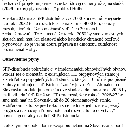
realizovať projekt implementácie katódovej ochrany už aj na starších
(20-30 rokov) plynovodoch,” priblížil Hollý.
V roku 2022 mala SPP-distribúcia cca 7000 km nechránenej siete.
Do roku 2032 tento rozsah klesne na zhruba 4000 km, čo už je
rozsah, ktorá dokáže spoločnosť v ďalších 20 rokoch
zrekonštruovať. “To znamená, že v roku 2050 by sme v miestnych
sieťach mali mať len plastové alebo katodicky chránené oceľové
plynovody. To je veľmi dobrá príprava na dlhodobú budúcnosť,”
poznamenal Hollý.
Obnoviteľné plyny
SPP-distribúcia pokračuje aj v implementácii obnoviteľných plynov.
Pokiaľ ide o biometán, z existujúcich 113 bioplynových staníc je
k sieti ľahko pripojiteľných 34 staníc, z ktorých 10 už má podpísané
zmluvy o pripojení a ďalších päť zmlúv je v riešení. Aktuálne na
Slovensku produkujú biometán dve stanice a do konca roka 2025 by
mali pribudnúť ďalšie štyri. “To znamená, že v rokoch 2026-27 by
sme mali mať na Slovensku až do 20 biometánových staníc.
Vzhľadom na to, že pred rokom sme mali iba jednu, ide o pekný
progres a naznačuje sľubný potenciál rozvoja tohto odvetvia,”
povedal generálny riaditeľ SPP-distribúcia.
Dôležitým predpokladom rozvoja biometánu na Slovensku je podľa