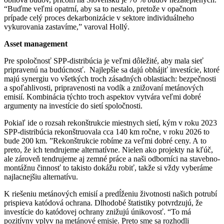
“Buďme veľmi opatrní, aby sa to nestalo, pretože v opačnom
prípade celý proces dekarbonizácie v sektore individuálneho
vykurovania zastavíme,” varoval Hollý.
Asset management
Pre spoločnosť SPP-distribúcia je veľmi dôležité, aby mala sieť
pripravenú na budúcnosť. Najlepšie sa dajú obhájiť investície, ktoré
majú synergiu vo všetkých troch zásadných oblastiach: bezpečnosti
a spoľahlivosti, pripravenosti na vodík a znižovaní metánových
emisií. Kombinácia týchto troch aspektov vytvára veľmi dobré
argumenty na investície do sietí spoločnosti.
Pokiaľ ide o rozsah rekonštrukcie miestnych sietí, kým v roku 2023
SPP-distribúcia rekonštruovala cca 140 km ročne, v roku 2026 to
bude 200 km. ”Rekonštrukcie robíme za veľmi dobré ceny. A to
preto, že ich tendrujeme alternatívne. Nielen ako projekty na kľúč,
ale zároveň tendrujeme aj zemné práce a naši odborníci na stavebno-
montážnu činnosť to takisto dokážu robiť, takže si vždy vyberáme
najlacnejšiu alternatívu.
K riešeniu metánových emisií a predĺženiu životnosti našich potrubí
prispieva katódová ochrana. Dlhodobé štatistiky potvrdzujú, že
investície do katódovej ochrany znižujú únikovosť. “To má
pozitívny vplyv na metánové emisie. Preto sme sa rozhodli