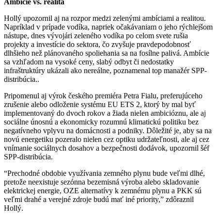
Ambície vs. realita
Hollý upozornil aj na rozpor medzi zelenými ambíciami a realitou.
Napríklad v prípade vodíka, napriek očakávaniam o jeho rýchlejšom
nástupe, dnes vývojári zeleného vodíka po celom svete rušia
projekty a investície do sektora, čo zvyšuje pravdepodobnosť
dlhšieho než plánovaného spoliehania sa na fosílne palivá. Ambície
sa vzhľadom na vysoké ceny, slabý odbyt či nedostatky
infraštruktúry ukázali ako nereálne, poznamenal top manažér SPP-
distribúcia..
Pripomenul aj výrok českého premiéra Petra Fialu, preferujúceho
zrušenie alebo odloženie systému EU ETS 2, ktorý by mal byť
implementovaný do dvoch rokov a žiada nielen ambicióznu, ale aj
sociálne únosnú a ekonomicky rozumnú klimatickú politiku bez
negatívneho vplyvu na domácnosti a podniky. Dôležité je, aby sa na
novú energetiku pozeralo nielen cez optiku udržateľnosti, ale aj cez
vnímanie sociálnych dosahov a bezpečnosti dodávok, upozornil šéf
SPP-distribúcia.
“Prechodné obdobie využívania zemného plynu bude veľmi dlhé,
pretože neexistuje sezónna bezemisná výroba alebo skladovanie
elektrickej energie, OZE alternatívy k zemnému plynu a PKK sú
veľmi drahé a verejné zdroje budú mať iné priority,” zdôraznil
Hollý.