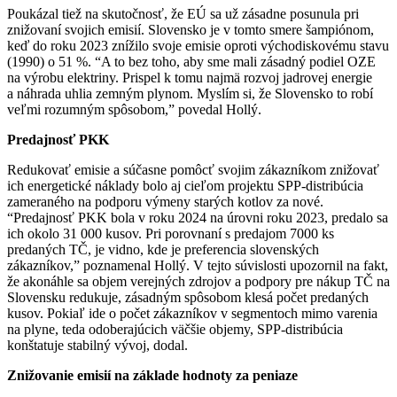
Poukázal tiež na skutočnosť, že EÚ sa už zásadne posunula pri
znižovaní svojich emisií. Slovensko je v tomto smere šampiónom,
keď do roku 2023 znížilo svoje emisie oproti východiskovému stavu
(1990) o 51 %. “A to bez toho, aby sme mali zásadný podiel OZE
na výrobu elektriny. Prispel k tomu najmä rozvoj jadrovej energie
a náhrada uhlia zemným plynom. Myslím si, že Slovensko to robí
veľmi rozumným spôsobom,” povedal Hollý.
Predajnosť PKK
Redukovať emisie a súčasne pomôcť svojim zákazníkom znižovať
ich energetické náklady bolo aj cieľom projektu SPP-distribúcia
zameraného na podporu výmeny starých kotlov za nové.
“Predajnosť PKK bola v roku 2024 na úrovni roku 2023, predalo sa
ich okolo 31 000 kusov. Pri porovnaní s predajom 7000 ks
predaných TČ, je vidno, kde je preferencia slovenských
zákazníkov,” poznamenal Hollý. V tejto súvislosti upozornil na fakt,
že akonáhle sa objem verejných zdrojov a podpory pre nákup TČ na
Slovensku redukuje, zásadným spôsobom klesá počet predaných
kusov. Pokiaľ ide o počet zákazníkov v segmentoch mimo varenia
na plyne, teda odoberajúcich väčšie objemy, SPP-distribúcia
konštatuje stabilný vývoj, dodal.
Znižovanie emisií na základe hodnoty za peniaze