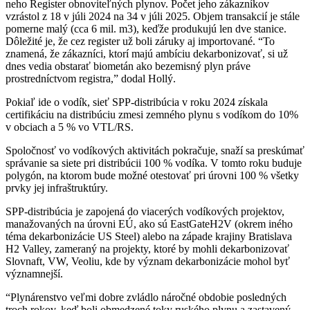
neho Register obnoviteľných plynov. Počet jeho zákazníkov
vzrástol z 18 v júli 2024 na 34 v júli 2025. Objem transakcií je stále
pomerne malý (cca 6 mil. m3), keďže produkujú len dve stanice.
Dôležité je, že cez register už boli záruky aj importované. “To
znamená, že zákazníci, ktorí majú ambíciu dekarbonizovať, si už
dnes vedia obstarať biometán ako bezemisný plyn práve
prostredníctvom registra,” dodal Hollý.
Pokiaľ ide o vodík, sieť SPP-distribúcia v roku 2024 získala
certifikáciu na distribúciu zmesi zemného plynu s vodíkom do 10%
v obciach a 5 % vo VTL/RS.
Spoločnosť vo vodíkových aktivitách pokračuje, snaží sa preskúmať
správanie sa siete pri distribúcii 100 % vodíka. V tomto roku buduje
polygón, na ktorom bude možné otestovať pri úrovni 100 % všetky
prvky jej infraštruktúry.
SPP-distribúcia je zapojená do viacerých vodíkových projektov,
manažovaných na úrovni EÚ, ako sú EastGateH2V (okrem iného
téma dekarbonizácie US Steel) alebo na západe krajiny Bratislava
H2 Valley, zameraný na projekty, ktoré by mohli dekarbonizovať
Slovnaft, VW, Veoliu, kde by význam dekarbonizácie mohol byť
významnejší.
“Plynárenstvo veľmi dobre zvládlo náročné obdobie posledných
troch rokov, keď boli obmedzené toky ruského plynu a zastavený