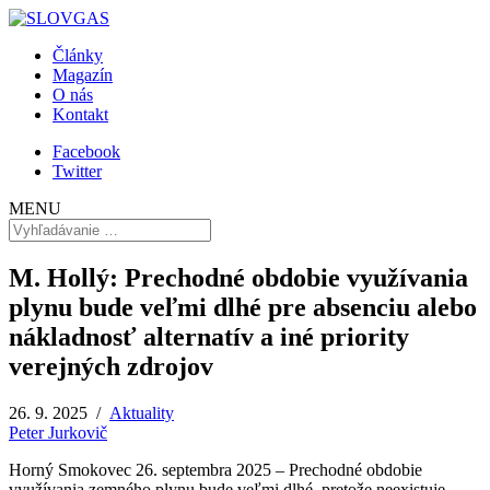
Články
Magazín
O nás
Kontakt
Facebook
Twitter
MENU
M. Hollý: Prechodné obdobie využívania
plynu bude veľmi dlhé pre absenciu alebo
nákladnosť alternatív a iné priority
verejných zdrojov
26. 9. 2025 /
Aktuality
Peter Jurkovič
Horný Smokovec 26. septembra 2025 – Prechodné obdobie
využívania zemného plynu bude veľmi dlhé, pretože neexistuje