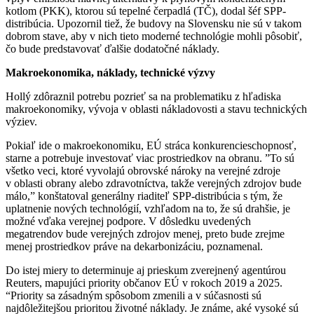
kotlom (PKK), ktorou sú tepelné čerpadlá (TČ), dodal šéf SPP-
distribúcia. Upozornil tiež, že budovy na Slovensku nie sú v takom
dobrom stave, aby v nich tieto moderné technológie mohli pôsobiť,
čo bude predstavovať ďalšie dodatočné náklady.
Makroekonomika, náklady, technické výzvy
Hollý zdôraznil potrebu pozrieť sa na problematiku z hľadiska
makroekonomiky, vývoja v oblasti nákladovosti a stavu technických
výziev.
Pokiaľ ide o makroekonomiku, EÚ stráca konkurencieschopnosť,
starne a potrebuje investovať viac prostriedkov na obranu. ”To sú
všetko veci, ktoré vyvolajú obrovské nároky na verejné zdroje
v oblasti obrany alebo zdravotníctva, takže verejných zdrojov bude
málo,” konštatoval generálny riaditeľ SPP-distribúcia s tým, že
uplatnenie nových technológií, vzhľadom na to, že sú drahšie, je
možné vďaka verejnej podpore. V dôsledku uvedených
megatrendov bude verejných zdrojov menej, preto bude zrejme
menej prostriedkov práve na dekarbonizáciu, poznamenal.
Do istej miery to determinuje aj prieskum zverejnený agentúrou
Reuters, mapujúci priority občanov EÚ v rokoch 2019 a 2025.
“Priority sa zásadným spôsobom zmenili a v súčasnosti sú
najdôležitejšou prioritou životné náklady. Je známe, aké vysoké sú