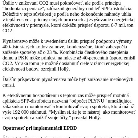
Úsilie v znižovaní CO2 musí pokračovať, ale podľa princípu
“hodnota za peniaze”, zdôraznil generálny riaditeľ SPP-distribúcia.
Dôležité v tejto súvislosti je podľa neho dokončenie náhrady uhlia
v teplárenstve a priemyselných procesoch aj zvyšovanie energetickej
efektívnosti v priemysle, ktoré dokážu prispieť úsporou 6-7 mil. ton
CO2.
Plynárenstvo môže k uvedenému úsiliu prispieť podporou výmeny
400-tisíc starých kotlov za nové, kondenzačné, ktoré zabezpečia
zníženie spotreby až o 23 %. Kombinácia čiastkového zateplenia
domu a PKK môže priniesť na mieste až 40-percentnú úsporu emisií
CO2. Vďaka tomu je možné dosiahnuť ciele v rámci energetickej
efektívnosti budov, ozrejmil Hollý.
Ďalším príspevkom plynárenstva môže byť znižovanie metánových
emisií.
K efektívnemu hospodáreniu s teplom zas môže prispieť mobilná
aplikácia SPP-distribúcia nazvaná “odpočet PLYNU” umožňujúca
zákazníkom monitorovať a kontrolovať svoju spotrebu, ktorá má už
vyše 192 000 stiahnutí. “Myslím si, že je to nástroj, ako monitorovať
svoju spotrebu a znížiť svoje účty,” povedal Hollý.
Opatrnosť pri implementácii EPBD