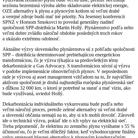
sezónna bezemisná výroba alebo skladovanie elektrickej energie,
OZE alternatívy k plynu a plynovým kotlom sú veľmi drahé
a verejné zdroje budú mať iné priority. Na Jesennej konferencii
SPNZ v Hornom Smokovci to povedal generálny riaditeľ
spoločnosti SPP-distribúcia Martin Hollý. Plynárenstvo podľa neho
veľmi dobre zvládlo náročné obdobie posledných troch rokov
a ukázalo extrémnu odolnosť.
Aktuálne výzvy slovenského plynárenstva sú z pohľadu spoločnosti
SPP – distribúcia determinované prebiehajúcou energetickou
transformáciou, čo je výzva týkajúca sa predovšetkým témy
dekarbonizácie a Gas Advocacy. S transformáciou súvisí aj výzva
v podobe implementácie obnoviteľných plynov. V neposlednom
rade je výzvou aj asset management vzhľadom na to, že najväčším
aktívom spoločnosti je druhá najhustejšia európska plynárenská sieť
s dĺžkou 32 000 km, o ktorú je potrebné sa starať a mať víziu, ako
bude využívaná, uviedol Hollý.
Dekarbonizácia individuálneho vykurovania bude podľa neho
veľmi náročný proces, pretože zelené alternatívy sú veľmi drahé
a slovenskí občania nemajú na to, aby si ich mohli dovoliť. Zároveň
ide o technickú výzvu, pokiaľ ide o ich vplyv na elektrickú sieť.
Treba pripomenúť, že elektrinu zo zemného plynu vyrábame s 55 %
účinnosťou, čo je veľmi dôležitý faktor, keď vyhodnocujeme finálny
vplyv emisnosti hlavnej alternatívy k plynovým kondenzačným