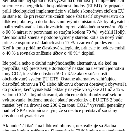
Šéf distribučnej spoločnosti vyzval na opatrnosť pri implementácii
smernice o energetickej hospodárnosti budov (EPBD). V prípade
príliš ideologickej implementácie v súlade s konečným cieľom EÚ
sa stane to, že pri rekonštrukciách bude štát tlačiť obyvateľstvo do
hĺbkovej obnovy a do budov s nulovými emisiami. Ak by obyvatelia
mali zrealizovať takúto investíciu, oproti základnému scenáru pôjde
o 90 % nárast (v porovnaní so starým kotlom 70 %), vyčíslil Hollý.
“Jednoduchá zmena v podobe výmeny starého kotla za nový vám
prinesie úsporu v nákladoch asi o 17 % a zároveň pokles emisií.
Keď k tomu pridáme čiastkové zateplenie, prinesie to pokles emisií
o 40 % a rovnako zníženie účtov o 40 %,” doplnil.
Ide podľa neho o druhú najvýhodnejšiu alternatívu, ale keď sa
prepočíta, aký predstavuje dodatočný náklad na ušetrenú jednotku
tony CO2, ide stále o číslo o 59 € nižšie ako v súčasnosti
obchodovaný systém EU ETS. Ostatné alternatívy zahŕňajúce
čiastočnú obnovu a TČ alebo hĺbkovú obnovu dostávajú obyvateľa
do pozície, keď vynakladá náklady navyše vo výške 211 až 245 €
za tonu CO2. ”Inými slovami, ak chceme dekarbonizovať sektor
vykurovania, budeme musieť platiť povolenky a EU ETS 2 bude
musieť byť na úrovni cez 200 € za tonu CO2,” vysvetlil generálny
riaditeľ SPP-distribúcia s tým, že si nechce predstaviť sociálny
dosah na obyvateľstvo.
Ak bude štát tlačiť na hĺbkovú obnovu, nezrealizuje sa žiadna
obnova budov, pričom na Slovensku je 70 % budov nezateplených.