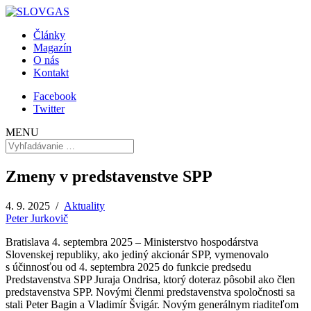
Články
Magazín
O nás
Kontakt
Facebook
Twitter
MENU
Zmeny v predstavenstve SPP
4. 9. 2025 /
Aktuality
Peter Jurkovič
Bratislava 4. septembra 2025 – Ministerstvo hospodárstva
Slovenskej republiky, ako jediný akcionár SPP, vymenovalo
s účinnosťou od 4. septembra 2025 do funkcie predsedu
Predstavenstva SPP Juraja Ondrisa, ktorý doteraz pôsobil ako člen
predstavenstva SPP. Novými členmi predstavenstva spoločnosti sa
stali Peter Bagin a Vladimír Švigár. Novým generálnym riaditeľom