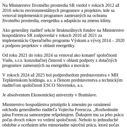
Na Ministerstve životného prostredia SR viedol v rokoch 2012 až
2016 sekciu environmentálnych programov a projektov, kde sa
venoval implementácii programov zameraných na ochranu
životného prostredia, energetiku a adaptáciu na zmenu klímy.
Ako generálny riaditeľ sekcie štrukturálnych fondov na Ministerstve
hospodárstva SR zodpovedal v rokoch 2016 až 2021 za
implementáciu Operačného programu Výskum a vývoj 2014 – 2020
a podporu projektov v oblasti energetiky.
Od roku 2021 do roku 2024 sa venoval ako konateľ spoločnosti
Vialis, s.r.o. konzultačnej činnosti v oblasti podpory z dotačných
programov zameraných na energetiku a inovácie.
V rokoch 2024 až 2025 bol podpredsedom predstavenstva v MH
Teplárenskom holdingu, a.s. a členom predstavenstva a technickým
riaditeľom spoločnosti ESCO Slovensko, a.s.
Je absolventom Ekonomickej univerzity v Bratislave.
Ministerstvo hospodárstva pristúpilo k zmenám po oznámení
odchodu generálneho riaditeľa Vojtecha Ferencza. „Rozhodnutie
pána Ferencza samozrejme rešpektujem. Ďakujem mu za jeho prácu
počas dvoch rokov vo vedení spoločnosti. Nebolo to jednoduché
obdobie a oceňujem jeho mimoriadne náročnú prácu, ktorú počas