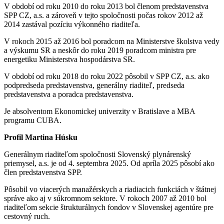
V období od roku 2010 do roku 2013 bol členom predstavenstva
SPP CZ, a.s. a zároveň v tejto spoločnosti počas rokov 2012 až
2014 zastával pozíciu výkonného riaditeľa.
V rokoch 2015 až 2016 bol poradcom na Ministerstve školstva vedy
a výskumu SR a neskôr do roku 2019 poradcom ministra pre
energetiku Ministerstva hospodárstva SR.
V období od roku 2018 do roku 2022 pôsobil v SPP CZ, a.s. ako
podpredseda predstavenstva, generálny riaditeľ, predseda
predstavenstva a poradca predstavenstva.
Je absolventom Ekonomickej univerzity v Bratislave a MBA
programu CUBA.
Profil Martina Húsku
Generálnym riaditeľom spoločnosti Slovenský plynárenský
priemysel, a.s. je od 4. septembra 2025. Od apríla 2025 pôsobí ako
člen predstavenstva SPP.
Pôsobil vo viacerých manažérskych a riadiacich funkciách v štátnej
správe ako aj v súkromnom sektore. V rokoch 2007 až 2010 bol
riaditeľom sekcie štrukturálnych fondov v Slovenskej agentúre pre
cestovný ruch.