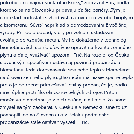
potrebujeme najmä konkrétne kroky,“ zdôraznil Frič, podľa
ktorého sa na Slovensku pridávajú ďalšie bariéry. „Tým je
napríklad nedostatok vhodných surovín pre výrobu bioplynu
a biometánu. Súvisí napríklad s obmedzovaním živočíšnej
výroby. Pri ide o odpad, ktorý pri voľnom skladovaní
uvoľňuje do vzdušia metán. My ho dokážeme v technológii
biometánových staníc efektívne upraviť na kvalitu zemného
plynu a ďalej využívať,“ upozornil Frič. Na rozdiel od Česka
slovenským špecifikom ostáva aj povinná propanzácia
biometánu, teda dorovnávanie spalného tepla v biometáne
na úroveň zemného plynu. „Biometán má nižšie spalné teplo,
preto je potrebné primiešavať fosílny propán, čo je, podľa
mňa, úplne proti filozofii obnoviteľných zdrojov. Pritom
množstvo biometánu je v distribučnej sieti malé, že nemá
zmysel sa tým zaoberať. V Česku a v Nemecku sme to už
pochopili, no na Slovensku a v Poľsku podmienka
propanizácie stále ostáva,“ vysvetlil Frič.