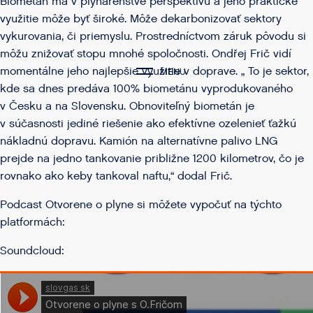
Biometán má v plynárenstve perspektívu a jeho praktické
využitie môže byť široké. Môže dekarbonizovať sektory
vykurovania, či priemyslu. Prostredníctvom záruk pôvodu si
môžu znižovať stopu mnohé spoločnosti. Ondřej Frič vidí
momentálne jeho najlepšie využitie v doprave. „ To je sektor,
MENU
kde sa dnes predáva 100% biometánu vyprodukovaného
v Česku a na Slovensku. Obnoviteľný biometán je
v súčasnosti jediné riešenie ako efektívne ozelenieť ťažkú
nákladnú dopravu. Kamión na alternatívne palivo LNG
prejde na jedno tankovanie približne 1200 kilometrov, čo je
rovnako ako keby tankoval naftu,“ dodal Frič.
Podcast Otvorene o plyne si môžete vypočuť na týchto
platformách:
Soundcloud: