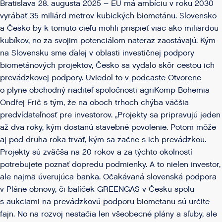
Bratislava 28. augusta 2025 – EÚ má ambíciu v roku 2030
vyrábať 35 miliárd metrov kubických biometánu. Slovensko
a Česko by k tomuto cieľu mohli prispieť viac ako miliardou
kubíkov, no za svojim potenciálom nateraz zaostávajú. Kým
na Slovensku sme ďalej v oblasti investičnej podpory
biometánových projektov, Česko sa vydalo skôr cestou ich
prevádzkovej podpory. Uviedol to v podcaste Otvorene
o plyne obchodný riaditeľ spoločnosti agriKomp Bohemia
Ondřej Frič s tým, že na oboch trhoch chýba väčšia
predvídateľnosť pre investorov. „Projekty sa pripravujú jeden
až dva roky, kým dostanú stavebné povolenie. Potom môže
aj pod druha roka trvať, kým sa začne s ich prevádzkou.
Projekty sú zväčša na 20 rokov a za týchto okolností
potrebujete poznať dopredu podmienky. A to nielen investor,
ale najmä úverujúca banka. Očakávaná slovenská podpora
v Pláne obnovy, či balíček GREENGAS v Česku spolu
s aukciami na prevádzkovú podporu biometanu sú určite
fajn. No na rozvoj nestačia len všeobecné plány a sľuby, ale