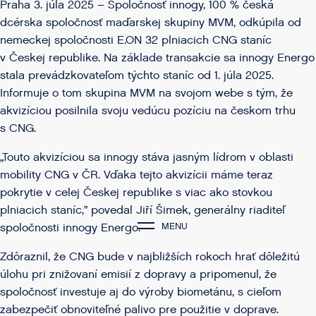
Praha 3. júla 2025 – Spoločnosť innogy, 100 % česká
dcérska spoločnosť maďarskej skupiny MVM, odkúpila od
nemeckej spoločnosti E.ON 32 plniacich CNG staníc
v Českej republike. Na základe transakcie sa innogy Energo
stala prevádzkovateľom týchto staníc od 1. júla 2025.
Informuje o tom skupina MVM na svojom webe s tým, že
akvizíciou posilnila svoju vedúcu pozíciu na českom trhu
s CNG.
„Touto akvizíciou sa innogy stáva jasným lídrom v oblasti
mobility CNG v ČR. Vďaka tejto akvizícii máme teraz
pokrytie v celej Českej republike s viac ako stovkou
plniacich staníc,” povedal Jiří Šimek, generálny riaditeľ
MENU
spoločnosti innogy Energo.
Zdôraznil, že CNG bude v najbližších rokoch hrať dôležitú
úlohu pri znižovaní emisií z dopravy a pripomenul, že
spoločnosť investuje aj do výroby biometánu, s cieľom
zabezpečiť obnoviteľné palivo pre použitie v doprave.