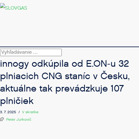
innogy odkúpila od E.ON-u 32
plniacich CNG staníc v Česku,
aktuálne tak prevádzkuje 107
plničiek
3. 7. 2025 /
V skratke
Peter Jurkovič