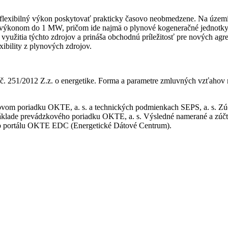
ážu flexibilný výkon poskytovať prakticky časovo neobmedzene. Na ú
výkonom do 1 MW, pričom ide najmä o plynové kogeneračné jednotky a 
využitia týchto zdrojov a prináša obchodnú príležitosť pre nových agreg
exibility z plynových zdrojov.
ne č. 251/2012 Z.z. o energetike. Forma a parametre zmluvných vzťaho
ovom poriadku OKTE, a. s. a technických podmienkach SEPS, a. s. Zúčt
áklade prevádzkového poriadku OKTE, a. s. Výsledné namerané a zúčtov
o portálu OKTE EDC (Energetické Dátové Centrum).