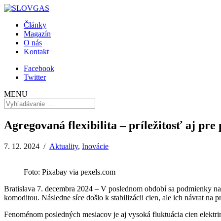
Články
Magazín
O nás
Kontakt
Facebook
Twitter
MENU
Agregovaná flexibilita – príležitosť aj pre
7. 12. 2024 /
Aktuality
,
Inovácie
Foto: Pixabay via pexels.com
Bratislava 7. decembra 2024 – V poslednom období sa podmienky na en
komoditou. Následne síce došlo k stabilizácii cien, ale ich návrat na 
Fenoménom posledných mesiacov je aj vysoká fluktuácia cien elektri