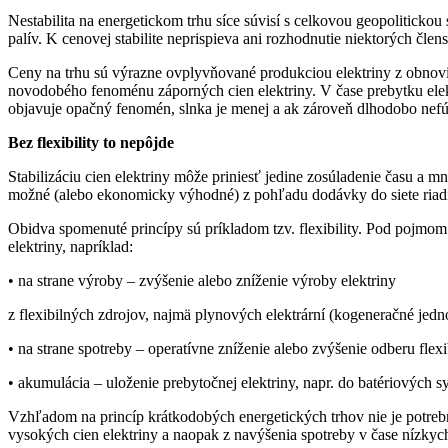
Nestabilita na energetickom trhu síce súvisí s celkovou geopoliticko
palív. K cenovej stabilite neprispieva ani rozhodnutie niektorých člen
Ceny na trhu sú výrazne ovplyvňované produkciou elektriny z obnovi
novodobého fenoménu záporných cien elektriny. V čase prebytku elekt
objavuje opačný fenomén, slnka je menej a ak zároveň dlhodobo nefúka
Bez flexibility to nepôjde
Stabilizáciu cien elektriny môže priniesť jedine zosúladenie času a 
možné (alebo ekonomicky výhodné) z pohľadu dodávky do siete riadiť.
Obidva spomenuté princípy sú príkladom tzv. flexibility. Pod pojmo
elektriny, napríklad:
• na strane výroby – zvýšenie alebo zníženie výroby elektriny
z flexibilných zdrojov, najmä plynových elektrární (kogeneračné jedn
• na strane spotreby – operatívne zníženie alebo zvýšenie odberu flexi
• akumulácia – uloženie prebytočnej elektriny, napr. do batériových s
Vzhľadom na princíp krátkodobých energetických trhov nie je potrebná 
vysokých cien elektriny a naopak z navýšenia spotreby v čase nízkyc