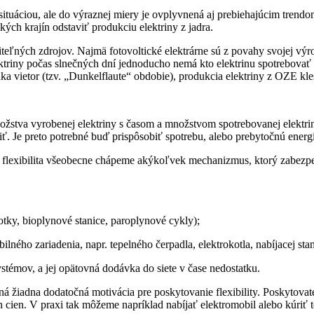
u situáciou, ale do výraznej miery je ovplyvnená aj prebiehajúcim tre
ských krajín odstaviť produkciu elektriny z jadra.
teľných zdrojov. Najmä fotovoltické elektrárne sú z povahy svojej výr
riny počas slnečných dní jednoducho nemá kto elektrinu spotrebovať a
 vietor (tzv. „Dunkelflaute“ obdobie), produkcia elektriny z OZE kles
množstva vyrobenej elektriny s časom a množstvom spotrebovanej elektr
 Je preto potrebné buď prispôsobiť spotrebu, alebo prebytočnú energi
m flexibilita všeobecne chápeme akýkoľvek mechanizmus, ktorý zabezpe
otky, bioplynové stanice, paroplynové cykly);
bilného zariadenia, napr. tepelného čerpadla, elektrokotla, nabíjacej st
ystémov, a jej opätovná dodávka do siete v čase nedostatku.
žiadna dodatočná motivácia pre poskytovanie flexibility. Poskytovateľ 
h cien. V praxi tak môžeme napríklad nabíjať elektromobil alebo kúri