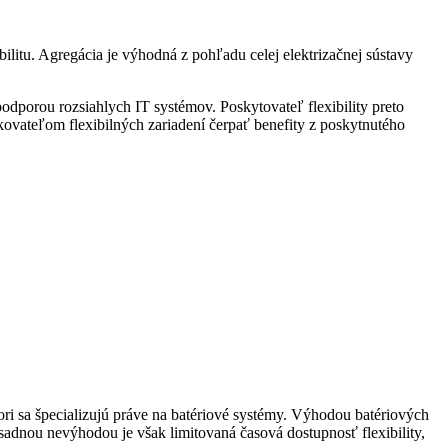
ilitu. Agregácia je výhodná z pohľadu celej elektrizačnej sústavy
dporou rozsiahlych IT systémov. Poskytovateľ flexibility preto
zkovateľom flexibilných zariadení čerpať benefity z poskytnutého
ori sa špecializujú práve na batériové systémy. Výhodou batériových
sadnou nevýhodou je však limitovaná časová dostupnosť flexibility,