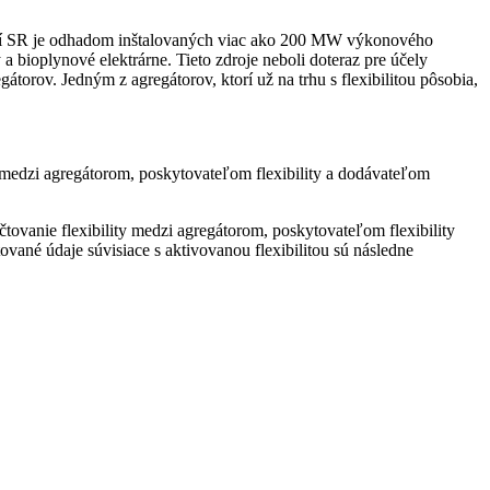
zemí SR je odhadom inštalovaných viac ako 200 MW výkonového
bioplynové elektrárne. Tieto zdroje neboli doteraz pre účely
átorov. Jedným z agregátorov, ktorí už na trhu s flexibilitou pôsobia,
v medzi agregátorom, poskytovateľom flexibility a dodávateľom
ovanie flexibility medzi agregátorom, poskytovateľom flexibility
ané údaje súvisiace s aktivovanou flexibilitou sú následne