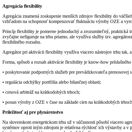
Agregácia flexibility
Agregácia znamená zoskupenie menších zdrojov flexibility do väčšieho
vzhľadom na schopnosť kompenzovať fluktuáciu výroby OZE a vyrov
Princíp flexibility je pomerne jednoduchý a zrozumiteľný, praktická
zvyčajne nefiguruje na trhu priamo, ale využíva služby tzv. agregátor
flexibilného rozsahu.
Agregátor pri aktivácii flexibility využíva viacero nástrojov trhu tak, 
Forma, spôsob a rozsah aktivácie flexibility je know-how príslušného 
• poskytovanie podporných služieb pre prevádzkovateľa prenosovej 
• regulácia odchýlky portfólia alebo bilančnej oblasti;
• cenová arbitráž na krátkodobých trhoch;
• posun výroby z OZE v čase na základe cien na krátkodobých trhoch
Príležitosť aj pre plynárenstvo
Na slovenskom energetickom trhu už v súčasnosti pôsobí viacero agre
systémov oproti iným zdrojom je relatívna rýchlosť ich výstavby a v