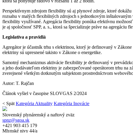
ktorá sa pohybuje rádovo v rozsahu 1 až 2 hodín.
Perspektívnym zdrojom flexibility sú aj plynové zdroje, ktoré dok
rozsahu v malých flexibilných zdrojoch s jednotkovým inštalovaným 
flexibility využívané. Agregácia flexibility ponúka efektívnu možnosť 
je aj spoločnosť SPP, a. s., ktorá sa špecializuje práve na agregáciu fl
Legislatíva a pravidlá
Agregátor je účastník trhu s elektrinou, ktorý je definovaný v Záko
elektriny sú upresnené takisto v Zákone o energetike.
Samotný mechanizmus aktivácie flexibility je definovaný v prevádzk
a jeho dodávateľom elektriny je zabezpečované operátorom trhu na z
zverejnené všetkým dotknutým subjektom prostredníctvom webovéh
Autor: T. Rajčan
Článok vyšiel v časopise SLOVGAS 2/2024
< Spät
Kategória Aktuality
Kategória Inovácie
Slovenský plynárenský a naftový zväz
spnz@sgoa.sk
+421 903 415 179
Mlynské nivy 44/a