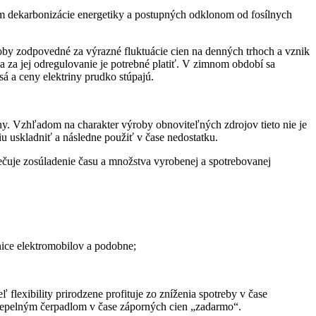
ndom dekarbonizácie energetiky a postupných odklonom od fosílnych
oby zodpovedné za výrazné fluktuácie cien na denných trhoch a vznik
 za jej odregulovanie je potrebné platiť. V zimnom období sa
á a ceny elektriny prudko stúpajú.
iny. Vzhľadom na charakter výroby obnoviteľných zdrojov tieto nie je
u uskladniť a následne použiť v čase nedostatku.
čuje zosúladenie času a množstva vyrobenej a spotrebovanej
anice elektromobilov a podobne;
flexibility prirodzene profituje zo zníženia spotreby v čase
ť tepelným čerpadlom v čase záporných cien „zadarmo“.