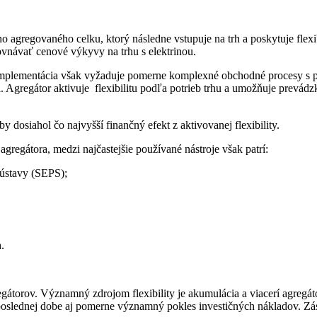
 agregovaného celku, ktorý následne vstupuje na trh a poskytuje flexib
návať cenové výkyvy na trhu s elektrinou.
 implementácia však vyžaduje pomerne komplexné obchodné procesy s po
a. Agregátor aktivuje flexibilitu podľa potrieb trhu a umožňuje prevád
aby dosiahol čo najvyšší finančný efekt z aktivovanej flexibility.
agregátora, medzi najčastejšie používané nástroje však patrí:
sústavy (SEPS);
.
gátorov. Významný zdrojom flexibility je akumulácia a viacerí agregát
 poslednej dobe aj pomerne významný pokles investičných nákladov. Zá