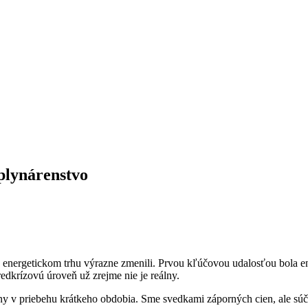
 plynárenstvo
ergetickom trhu výrazne zmenili. Prvou kľúčovou udalosťou bola energ
predkrízovú úroveň už zrejme nie je reálny.
ny v priebehu krátkeho obdobia. Sme svedkami záporných cien, ale sú