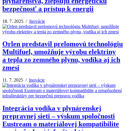
plynárenstva, zlepšujú energetickú
bezpečnosť a prístup k energii
18. 7. 2025 /
Inovácie
Orlen predstavil prelomovú technológiu
Multifuel, umožňuje výrobu elektriny
a tepla zo zemného plynu, vodíka aj ich
zmesi
11. 7. 2025 /
Inovácie
Integrácia vodíka v plynárenskej
prepravnej sieti – výskum spoločnosti
Eustream o materiálovej kompatibilite