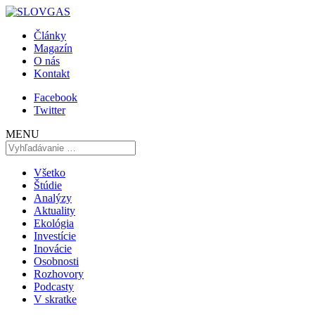
Články
Magazín
O nás
Kontakt
Facebook
Twitter
MENU
Všetko
Štúdie
Analýzy
Aktuality
Ekológia
Investície
Inovácie
Osobnosti
Rozhovory
Podcasty
V skratke