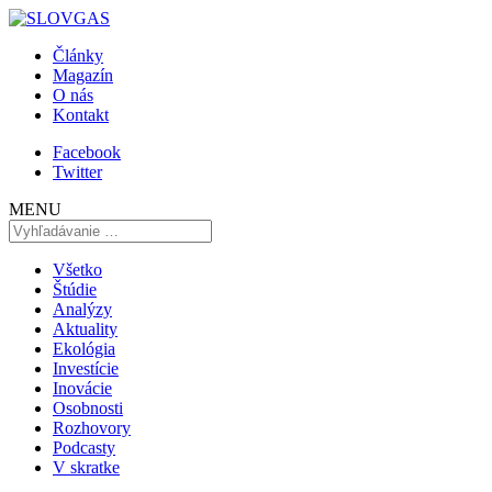
Články
Magazín
O nás
Kontakt
Facebook
Twitter
MENU
Všetko
Štúdie
Analýzy
Aktuality
Ekológia
Investície
Inovácie
Osobnosti
Rozhovory
Podcasty
V skratke